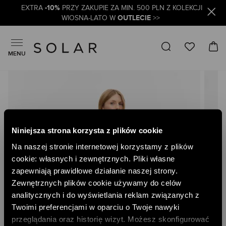
-10%
EXTRA
PRZY ZAKUPIE ZA MIN. 500 PLN Z KOLEKCJI
OUTLECIE
WIOSNA-LATO W
>>
MENU
Skip
to
the
end
of
the
Niniejsza strona korzysta z plików cookie
images
gallery
Na naszej stronie internetowej korzystamy z plików
cookie: własnych i zewnętrznych. Pliki własne
zapewniają prawidłowe działanie naszej strony.
Zewnętrznych plików cookie używamy do celów
analitycznych i do wyświetlania reklam związanych z
Twoimi preferencjami w oparciu o Twoje nawyki
przeglądania oraz historię wizyt. Możesz skonfigurować