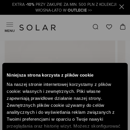
-10%
EXTRA
PRZY ZAKUPIE ZA MIN. 500 PLN Z KOLEKCJI
OUTLECIE
WIOSNA-LATO W
>>
MENU
Skip
to
the
end
of
the
Niniejsza strona korzysta z plików cookie
images
gallery
Na naszej stronie internetowej korzystamy z plików
cookie: własnych i zewnętrznych. Pliki własne
zapewniają prawidłowe działanie naszej strony.
Zewnętrznych plików cookie używamy do celów
analitycznych i do wyświetlania reklam związanych z
Twoimi preferencjami w oparciu o Twoje nawyki
przeglądania oraz historię wizyt. Możesz skonfigurować