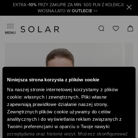
-10%
EXTRA
PRZY ZAKUPIE ZA MIN. 500 PLN Z KOLEKCJI
OUTLECIE
WIOSNA-LATO W
>>
MENU
Skip
to
the
end
of
the
Niniejsza strona korzysta z plików cookie
images
gallery
Na naszej stronie internetowej korzystamy z plików
cookie: własnych i zewnętrznych. Pliki własne
zapewniają prawidłowe działanie naszej strony.
Zewnętrznych plików cookie używamy do celów
analitycznych i do wyświetlania reklam związanych z
Twoimi preferencjami w oparciu o Twoje nawyki
przeglądania oraz historię wizyt. Możesz skonfigurować