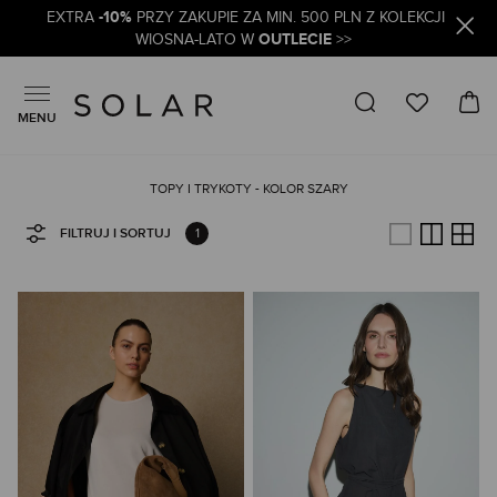
-10%
EXTRA
PRZY ZAKUPIE ZA MIN. 500 PLN Z KOLEKCJI
OUTLECIE
WIOSNA-LATO W
>>
MENU
TOPY I TRYKOTY - KOLOR SZARY
1
FILTRUJ I SORTUJ