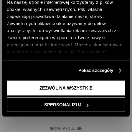
Na naszej stronie internetowej korzystamy z plików
cookie: własnych i zewnętrznych. Pliki własne
zapewniają prawidłowe działanie naszej strony.
Zewnętrznych plików cookie używamy do celów
analitycznych i do wyświetlania reklam związanych z
Twoimi preferencjami w oparciu o Twoje nawyki
DARMOWA DOSTAWA DO SKLEPU
DARMOWA DOSTAWA OD 499 ZŁ
przeglądania oraz historię wizyt. Możesz skonfigurować
lub odrzucić pliki cookie, klikając ”Spersonalizuj”.
DARMOWE ZWROTY
RATY PAYU 5 X 0%
Możesz również zaakceptować wszystkie pliki cookie,
PAYPO - KUP TERAZ, ZAPŁAĆ PÓŹNIEJ
klikając przycisk „Zezwól na wszystkie”. Więcej
Pokaż szczegóły
informacji znajdziesz w naszej
Polityce Prywatności
.
DOŁĄCZ DO NEWSLETTERA
ODBIERZ 10% RABATU NA PIERWSZE ZAKUPY
ZEZWÓL NA WSZYSTKIE
DODAJ EMAIL
SPERSONALIZUJ
SKONTAKTUJ SIĘ