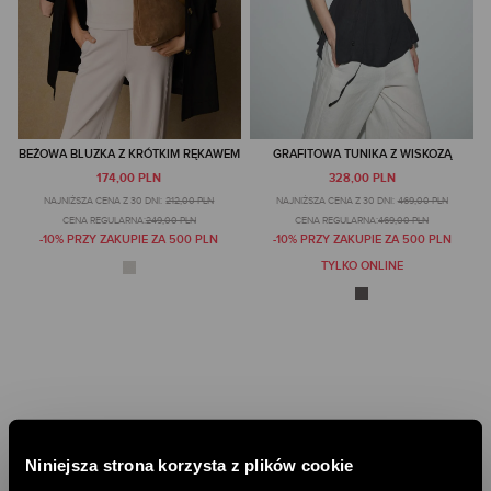
BEŻOWA BLUZKA Z KRÓTKIM RĘKAWEM
GRAFITOWA TUNIKA Z WISKOZĄ
174,00 PLN
328,00 PLN
NAJNIŻSZA CENA Z 30 DNI:
212,00 PLN
NAJNIŻSZA CENA Z 30 DNI:
469,00 PLN
CENA REGULARNA:
249,00 PLN
CENA REGULARNA:
469,00 PLN
-10% PRZY ZAKUPIE ZA 500 PLN
-10% PRZY ZAKUPIE ZA 500 PLN
TYLKO ONLINE
Niniejsza strona korzysta z plików cookie