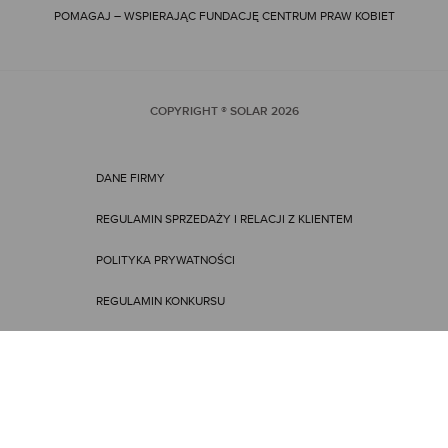
POMAGAJ – WSPIERAJĄC FUNDACJĘ CENTRUM PRAW KOBIET
COPYRIGHT ® SOLAR
2026
DANE FIRMY
REGULAMIN SPRZEDAŻY I RELACJI Z KLIENTEM
POLITYKA PRYWATNOŚCI
REGULAMIN KONKURSU
REGULAMIN PROMOCJI
ENGLISH VERSION