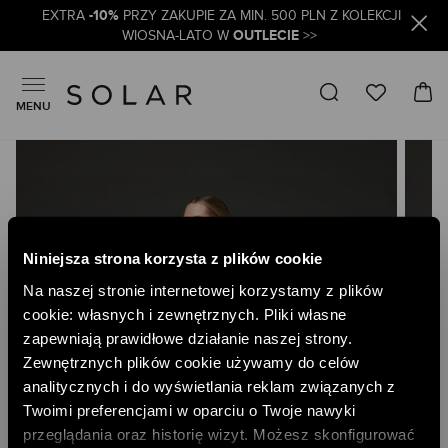
-10%
EXTRA
PRZY ZAKUPIE ZA MIN. 500 PLN Z KOLEKCJI
OUTLECIE
WIOSNA-LATO W
>>
MENU
Skip
to
the
end
of
the
Niniejsza strona korzysta z plików cookie
images
gallery
Na naszej stronie internetowej korzystamy z plików
cookie: własnych i zewnętrznych. Pliki własne
zapewniają prawidłowe działanie naszej strony.
Zewnętrznych plików cookie używamy do celów
analitycznych i do wyświetlania reklam związanych z
Twoimi preferencjami w oparciu o Twoje nawyki
przeglądania oraz historię wizyt. Możesz skonfigurować