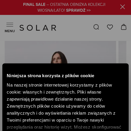
FINAL SALE
– OSTATNIA OBNIŻKA KOLEKCJI
SPRAWDŹ >>
WIOSNA/LATO!
MENU
Skip
to
the
end
of
the
Niniejsza strona korzysta z plików cookie
images
gallery
Na naszej stronie internetowej korzystamy z plików
cookie: własnych i zewnętrznych. Pliki własne
zapewniają prawidłowe działanie naszej strony.
Zewnętrznych plików cookie używamy do celów
analitycznych i do wyświetlania reklam związanych z
Twoimi preferencjami w oparciu o Twoje nawyki
przeglądania oraz historię wizyt. Możesz skonfigurować