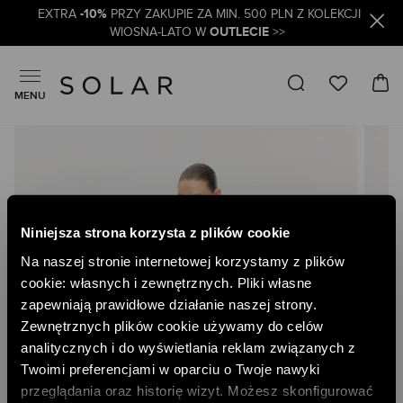
-10%
EXTRA
PRZY ZAKUPIE ZA MIN. 500 PLN Z KOLEKCJI
OUTLECIE
WIOSNA-LATO W
>>
MENU
Skip
to
the
end
of
the
Niniejsza strona korzysta z plików cookie
images
gallery
Na naszej stronie internetowej korzystamy z plików
cookie: własnych i zewnętrznych. Pliki własne
zapewniają prawidłowe działanie naszej strony.
Zewnętrznych plików cookie używamy do celów
analitycznych i do wyświetlania reklam związanych z
Twoimi preferencjami w oparciu o Twoje nawyki
przeglądania oraz historię wizyt. Możesz skonfigurować