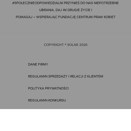
#SPOŁECZNIEODPOWIEDZIALNI
PRZYNIEŚ DO NAS NIEPOTRZEBNE
UBRANIA, DAJ IM DRUGIE ŻYCIE I
POMAGAJ – WSPIERAJĄC FUNDACJĘ CENTRUM PRAW KOBIET
COPYRIGHT ® SOLAR
2026
DANE FIRMY
REGULAMIN SPRZEDAŻY I RELACJI Z KLIENTEM
POLITYKA PRYWATNOŚCI
REGULAMIN KONKURSU
REGULAMIN PROMOCJI