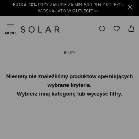
-10%
EXTRA
PRZY ZAKUPIE ZA MIN. 500 PLN Z KOLEKCJI
OUTLECIE
WIOSNA-LATO W
>>
MENU
BLUZY
Niestety nie znaleźliśmy produktów spełniających
wybrane kryteria.
Wybierz inną kategorię lub wyczyść filtry.