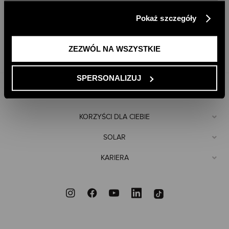
klikając przycisk „Zezwól na wszystkie”. Więcej
SKONTAKTUJ SIĘ
Pokaż szczegóły
informacji znajdziesz w naszej
Polityce Prywatności
.
ZEZWÓL NA WSZYSTKIE
+48 61 871 69 85
E-SKLEP@SOLAR.COM.PL
SPERSONALIZUJ
POMOC
KORZYŚCI DLA CIEBIE
SOLAR
KARIERA