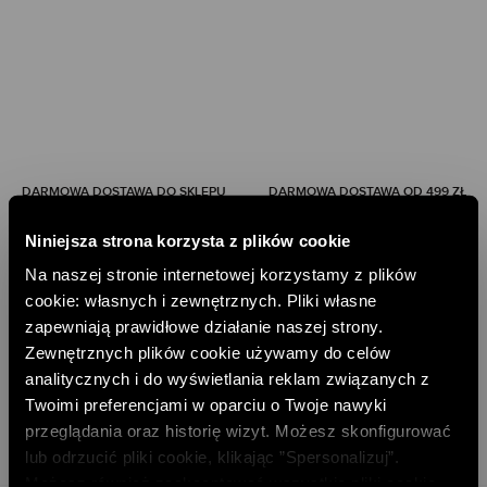
DARMOWA DOSTAWA DO SKLEPU
DARMOWA DOSTAWA OD 499 ZŁ
DARMOWE ZWROTY
RATY PAYU 5 X 0%
Niniejsza strona korzysta z plików cookie
Na naszej stronie internetowej korzystamy z plików
PAYPO - KUP TERAZ, ZAPŁAĆ PÓŹNIEJ
cookie: własnych i zewnętrznych. Pliki własne
DOŁĄCZ DO NEWSLETTERA
zapewniają prawidłowe działanie naszej strony.
Zewnętrznych plików cookie używamy do celów
ODBIERZ 10% RABATU NA PIERWSZE ZAKUPY
analitycznych i do wyświetlania reklam związanych z
Twoimi preferencjami w oparciu o Twoje nawyki
DODAJ EMAIL
przeglądania oraz historię wizyt. Możesz skonfigurować
lub odrzucić pliki cookie, klikając ”Spersonalizuj”.
Możesz również zaakceptować wszystkie pliki cookie,