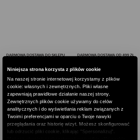
DARMOWA DOSTAWA DO SKLEPU
DARMOWA DOSTAWA OD 499 ZŁ
DARMOWE ZWROTY
RATY PAYU 5 X 0%
Niniejsza strona korzysta z plików cookie
Na naszej stronie internetowej korzystamy z plików
PAYPO - KUP TERAZ, ZAPŁAĆ PÓŹNIEJ
cookie: własnych i zewnętrznych. Pliki własne
DOŁĄCZ DO NEWSLETTERA
zapewniają prawidłowe działanie naszej strony.
Zewnętrznych plików cookie używamy do celów
ODBIERZ 10% RABATU NA PIERWSZE ZAKUPY
analitycznych i do wyświetlania reklam związanych z
Twoimi preferencjami w oparciu o Twoje nawyki
DODAJ EMAIL
przeglądania oraz historię wizyt. Możesz skonfigurować
lub odrzucić pliki cookie, klikając ”Spersonalizuj”.
Możesz również zaakceptować wszystkie pliki cookie,