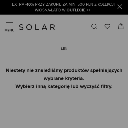
-10%
EXTRA
PRZY ZAKUPIE ZA MIN. 500 PLN Z KOLEKCJI
OUTLECIE
WIOSNA-LATO W
>>
MENU
LEN
Niestety nie znaleźliśmy produktów spełniających
wybrane kryteria.
Wybierz inną kategorię lub wyczyść filtry.