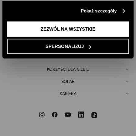
klikając przycisk „Zezwól na wszystkie”. Więcej
SKONTAKTUJ SIĘ
Pokaż szczegóły
informacji znajdziesz w naszej
Polityce Prywatności
.
ZEZWÓL NA WSZYSTKIE
+48 61 871 69 85
E-SKLEP@SOLAR.COM.PL
SPERSONALIZUJ
POMOC
KORZYŚCI DLA CIEBIE
SOLAR
KARIERA