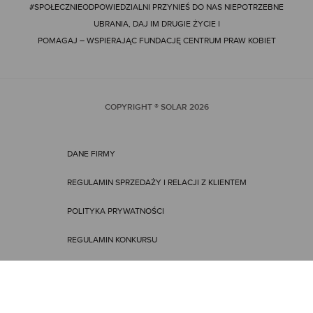
#SPOŁECZNIEODPOWIEDZIALNI
PRZYNIEŚ DO NAS NIEPOTRZEBNE
UBRANIA, DAJ IM DRUGIE ŻYCIE I
POMAGAJ – WSPIERAJĄC FUNDACJĘ CENTRUM PRAW KOBIET
COPYRIGHT ® SOLAR
2026
DANE FIRMY
REGULAMIN SPRZEDAŻY I RELACJI Z KLIENTEM
POLITYKA PRYWATNOŚCI
REGULAMIN KONKURSU
REGULAMIN PROMOCJI