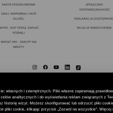
KARTA PODARUNKOWA
SPOŁECZNA
ODPOWIEDZIALNOŚĆ
DBAJ, NAPRAWIAJ I NOŚ
DŁUŻEJ
DEKLARACJA DOSTĘPNOŚC
AYPO - KUP TERAZ, ZAPŁAĆ
RELACJE INWESTORSKIE
PÓŹNIEJ
INPOST PAY - ZAKUPY NA
SKRÓTY
ZNIEODPOWIEDZIALNI
PRZYNIEŚ DO NAS NIEPOTRZEBNE UBRANIA, DAJ IM DRUGIE
ie: własnych i zewnętrznych. Pliki własne zapewniają prawidłow
POMAGAJ – WSPIERAJĄC FUNDACJĘ CENTRUM PRAW KOBIET
celów analitycznych i do wyświetlania reklam związanych z Tw
 historię wizyt. Możesz skonfigurować lub odrzucić pliki cookie
pliki cookie, klikając przycisk „Zezwól na wszystkie”. Więcej 