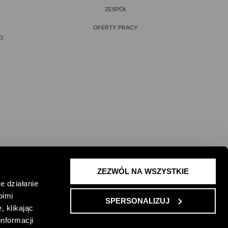
ZESPÓŁ
OFERTY PRACY
I
ZEZWÓL NA WSZYSTKIE
 ŻYCIE I
e działanie
oimi
SPERSONALIZUJ
, klikając
informacji