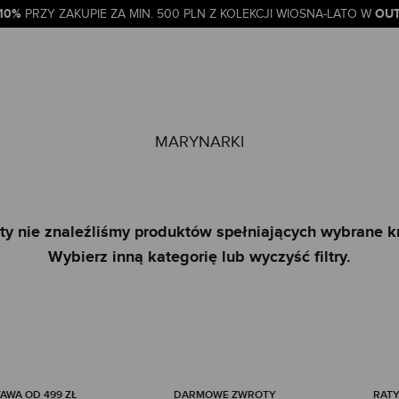
-10%
OUT
PRZY ZAKUPIE ZA MIN. 500 PLN Z KOLEKCJI WIOSNA-LATO W
MARYNARKI
ty nie znaleźliśmy produktów spełniających wybrane kr
Wybierz inną kategorię lub wyczyść filtry.
WA OD 499 ZŁ
DARMOWE ZWROTY
RATY