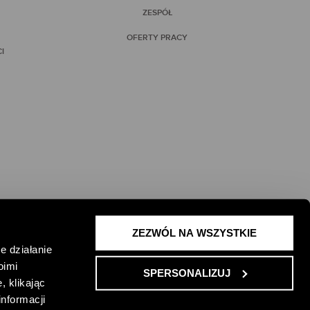
ZESPÓŁ
OFERTY PRACY
I
ZEZWÓL NA WSZYSTKIE
 ŻYCIE I
e działanie
oimi
SPERSONALIZUJ
, klikając
informacji