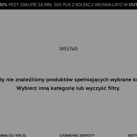
-10%
OUT
PRZY ZAKUPIE ZA MIN. 500 PLN Z KOLEKCJI WIOSNA-LATO W
WEŁNA
ty nie znaleźliśmy produktów spełniających wybrane kr
Wybierz inną kategorię lub wyczyść filtry.
WA OD 499 ZŁ
DARMOWE ZWROTY
RATY