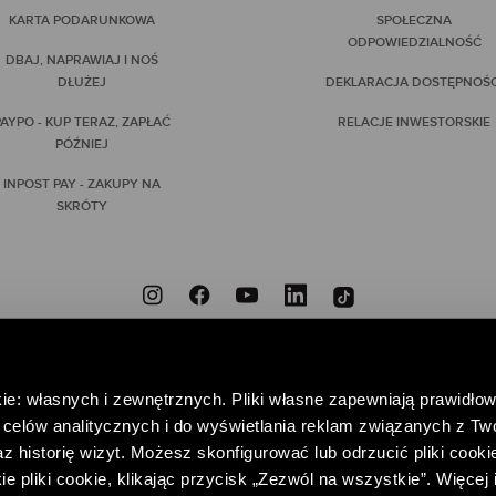
KARTA PODARUNKOWA
SPOŁECZNA
ODPOWIEDZIALNOŚĆ
DBAJ, NAPRAWIAJ I NOŚ
DŁUŻEJ
DEKLARACJA DOSTĘPNOŚC
AYPO - KUP TERAZ, ZAPŁAĆ
RELACJE INWESTORSKIE
PÓŹNIEJ
INPOST PAY - ZAKUPY NA
SKRÓTY
ZNIEODPOWIEDZIALNI
PRZYNIEŚ DO NAS NIEPOTRZEBNE UBRANIA, DAJ IM DRUGIE
ie: własnych i zewnętrznych. Pliki własne zapewniają prawidłow
POMAGAJ – WSPIERAJĄC FUNDACJĘ CENTRUM PRAW KOBIET
celów analitycznych i do wyświetlania reklam związanych z Tw
 historię wizyt. Możesz skonfigurować lub odrzucić pliki cookie
pliki cookie, klikając przycisk „Zezwól na wszystkie”. Więcej 