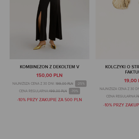
KOMBINEZON Z DEKOLTEM V
KOLCZYKI O ST
FAKTU
150,00 PLN
19,00
-25%
NAJNIŻSZA CENA Z 30 DNI:
199,00 PLN
NAJNIŻSZA CENA Z 30 DN
-70%
CENA REGULARNA:
499,00 PLN
CENA REGULARNA:
7
-10% PRZY ZAKUPIE ZA 500 PLN
-10% PRZY ZAKUP