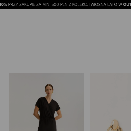
-10%
OUT
PRZY ZAKUPIE ZA MIN. 500 PLN Z KOLEKCJI WIOSNA-LATO W