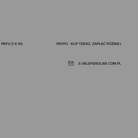
 PAYU 5 X 0%
PAYPO - KUP TERAZ, ZAPŁAĆ PÓŹNIEJ
E-SKLEP@SOLAR.COM.PL