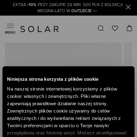
-10%
EXTRA
PRZY ZAKUPIE ZA MIN. 500 PLN Z KOLEKCJI
OUTLECIE
WIOSNA-LATO W
>>
MENU
Skip
to
the
end
of
the
Niniejsza strona korzysta z plików cookie
images
gallery
Na naszej stronie internetowej korzystamy z plików
cookie: własnych i zewnętrznych. Pliki własne
zapewniają prawidłowe działanie naszej strony.
Zewnętrznych plików cookie używamy do celów
analitycznych i do wyświetlania reklam związanych z
Twoimi preferencjami w oparciu o Twoje nawyki
przeglądania oraz historię wizyt. Możesz skonfigurować