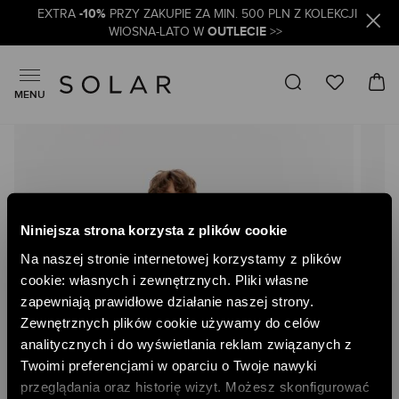
-10%
EXTRA
PRZY ZAKUPIE ZA MIN. 500 PLN Z KOLEKCJI
OUTLECIE
WIOSNA-LATO W
>>
MENU
Skip
to
the
end
of
the
Niniejsza strona korzysta z plików cookie
images
gallery
Na naszej stronie internetowej korzystamy z plików
cookie: własnych i zewnętrznych. Pliki własne
zapewniają prawidłowe działanie naszej strony.
Zewnętrznych plików cookie używamy do celów
analitycznych i do wyświetlania reklam związanych z
Twoimi preferencjami w oparciu o Twoje nawyki
przeglądania oraz historię wizyt. Możesz skonfigurować