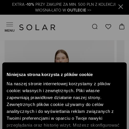
-10%
EXTRA
PRZY ZAKUPIE ZA MIN. 500 PLN Z KOLEKCJI
OUTLECIE
WIOSNA-LATO W
>>
MENU
Skip
to
the
end
of
the
Niniejsza strona korzysta z plików cookie
images
gallery
Na naszej stronie internetowej korzystamy z plików
cookie: własnych i zewnętrznych. Pliki własne
zapewniają prawidłowe działanie naszej strony.
Zewnętrznych plików cookie używamy do celów
analitycznych i do wyświetlania reklam związanych z
Twoimi preferencjami w oparciu o Twoje nawyki
przeglądania oraz historię wizyt. Możesz skonfigurować