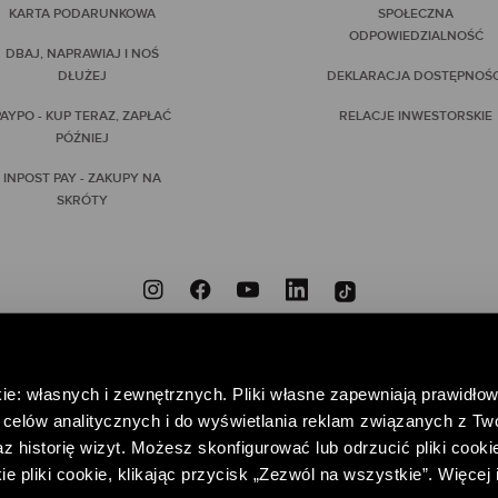
KARTA PODARUNKOWA
SPOŁECZNA
ODPOWIEDZIALNOŚĆ
DBAJ, NAPRAWIAJ I NOŚ
DŁUŻEJ
DEKLARACJA DOSTĘPNOŚC
AYPO - KUP TERAZ, ZAPŁAĆ
RELACJE INWESTORSKIE
PÓŹNIEJ
INPOST PAY - ZAKUPY NA
SKRÓTY
ZNIEODPOWIEDZIALNI
PRZYNIEŚ DO NAS NIEPOTRZEBNE UBRANIA, DAJ IM DRUGIE
ie: własnych i zewnętrznych. Pliki własne zapewniają prawidłow
POMAGAJ – WSPIERAJĄC FUNDACJĘ CENTRUM PRAW KOBIET
celów analitycznych i do wyświetlania reklam związanych z Tw
 historię wizyt. Możesz skonfigurować lub odrzucić pliki cookie
pliki cookie, klikając przycisk „Zezwól na wszystkie”. Więcej 