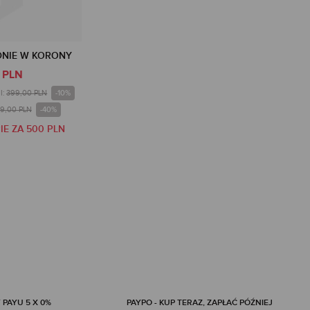
DNIE W KORONY
 PLN
-10%
I:
399,00 PLN
-40%
9,00 PLN
IE ZA 500 PLN
 PAYU 5 X 0%
PAYPO - KUP TERAZ, ZAPŁAĆ PÓŹNIEJ