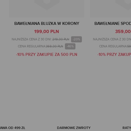
BAWEŁNIANA BLUZKA W KORONY
BAWEŁNIANE SPO
199,00 PLN
359,00
-20%
NAJNIŻSZA CENA Z 30 DNI:
249,00 PLN
NAJNIŻSZA CENA Z 30 DN
-46%
CENA REGULARNA:
369,00 PLN
CENA REGULARNA:
59
-10% PRZY ZAKUPIE ZA 500 PLN
-10% PRZY ZAKUP
WA OD 499 ZŁ
DARMOWE ZWROTY
RATY