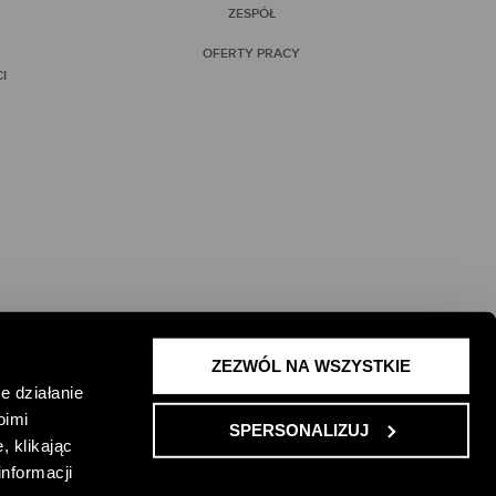
ZESPÓŁ
OFERTY PRACY
I
ZEZWÓL NA WSZYSTKIE
 ŻYCIE I
e działanie
oimi
SPERSONALIZUJ
, klikając
informacji