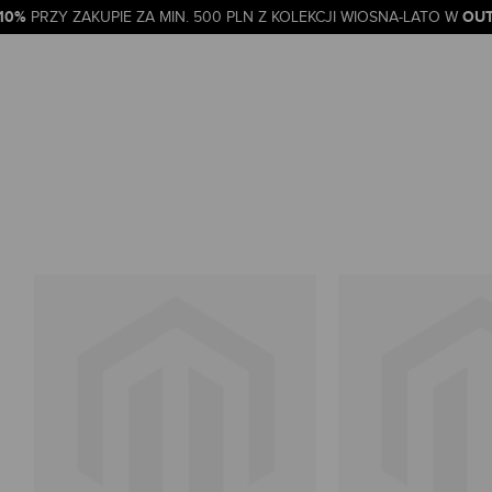
-10%
OUT
PRZY ZAKUPIE ZA MIN. 500 PLN Z KOLEKCJI WIOSNA-LATO W