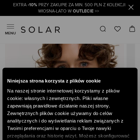
-10%
EXTRA
PRZY ZAKUPIE ZA MIN. 500 PLN Z KOLEKCJI
OUTLECIE
WIOSNA-LATO W
>>
MENU
Skip
to
the
end
of
the
Niniejsza strona korzysta z plików cookie
images
gallery
Na naszej stronie internetowej korzystamy z plików
cookie: własnych i zewnętrznych. Pliki własne
zapewniają prawidłowe działanie naszej strony.
Zewnętrznych plików cookie używamy do celów
analitycznych i do wyświetlania reklam związanych z
Twoimi preferencjami w oparciu o Twoje nawyki
przeglądania oraz historię wizyt. Możesz skonfigurować