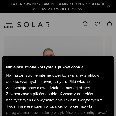
-10%
EXTRA
PRZY ZAKUPIE ZA MIN. 500 PLN Z KOLEKCJI
OUTLECIE
WIOSNA-LATO W
>>
MENU
Skip
to
the
end
of
the
Niniejsza strona korzysta z plików cookie
images
gallery
Na naszej stronie internetowej korzystamy z plików
cookie: własnych i zewnętrznych. Pliki własne
zapewniają prawidłowe działanie naszej strony.
Zewnętrznych plików cookie używamy do celów
analitycznych i do wyświetlania reklam związanych z
Twoimi preferencjami w oparciu o Twoje nawyki
przeglądania oraz historię wizyt. Możesz skonfigurować