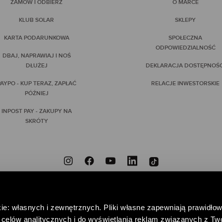
ZAMÓW I ODBIERZ
O MARCE
KLUB SOLAR
SKLEPY
KARTA PODARUNKOWA
SPOŁECZNA
ODPOWIEDZIALNOŚĆ
DBAJ, NAPRAWIAJ I NOŚ
DŁUŻEJ
DEKLARACJA DOSTĘPNOŚC
AYPO - KUP TERAZ, ZAPŁAĆ
RELACJE INWESTORSKIE
PÓŹNIEJ
INPOST PAY - ZAKUPY NA
SKRÓTY
ZNIEODPOWIEDZIALNI
PRZYNIEŚ DO NAS NIEPOTRZEBNE UBRANIA, DAJ IM DRUGIE
ie: własnych i zewnętrznych. Pliki własne zapewniają prawidłow
POMAGAJ – WSPIERAJĄC FUNDACJĘ CENTRUM PRAW KOBIET
celów analitycznych i do wyświetlania reklam związanych z Tw