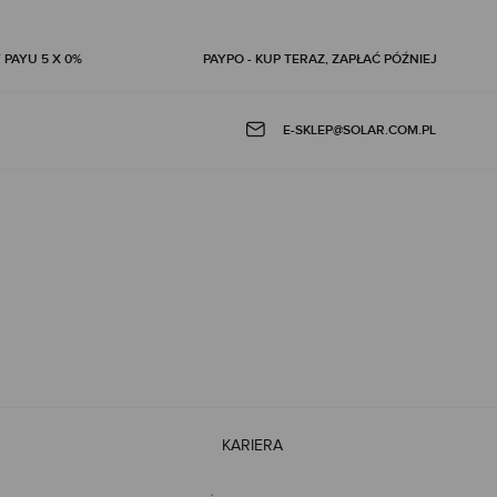
 PAYU 5 X 0%
PAYPO - KUP TERAZ, ZAPŁAĆ PÓŹNIEJ
E-SKLEP@SOLAR.COM.PL
KARIERA