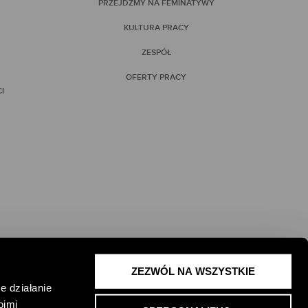
PRZEJDŹMY NA FEMINATYWY
KULTURA PRACY
ZESPÓŁ
OFERTY PRACY
I
ZEZWÓL NA WSZYSTKIE
 ŻYCIE I
e działanie
oimi