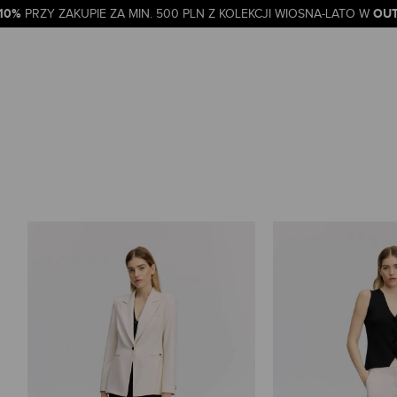
-10%
OUT
PRZY ZAKUPIE ZA MIN. 500 PLN Z KOLEKCJI WIOSNA-LATO W