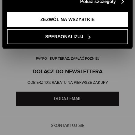
Pokaż szczegóły
informacji znajdziesz w naszej
Polityce Prywatności
.
ZEZWÓL NA WSZYSTKIE
DARMOWA DOSTAWA DO SKLEPU
DARMOWA DOSTAWA OD 499 ZŁ
SPERSONALIZUJ
DARMOWE ZWROTY
RATY PAYU 5 X 0%
PAYPO - KUP TERAZ, ZAPŁAĆ PÓŹNIEJ
DOŁĄCZ DO NEWSLETTERA
ODBIERZ 10% RABATU NA PIERWSZE ZAKUPY
DODAJ EMAIL
SKONTAKTUJ SIĘ