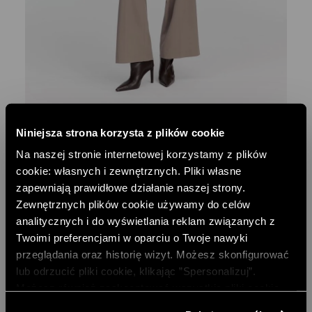
Niniejsza strona korzysta z plików cookie
JEDNORZĘDOWA MARYNARKA
429,00 PLN
Na naszej stronie internetowej korzystamy z plików
cookie: własnych i zewnętrznych. Pliki własne
zapewniają prawidłowe działanie naszej strony.
Zewnętrznych plików cookie używamy do celów
analitycznych i do wyświetlania reklam związanych z
Twoimi preferencjami w oparciu o Twoje nawyki
przeglądania oraz historię wizyt. Możesz skonfigurować
lub odrzucić pliki cookie, klikając ”Spersonalizuj”.
Możesz również zaakceptować wszystkie pliki cookie,
klikając przycisk „Zezwól na wszystkie”. Więcej