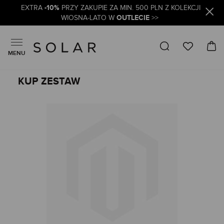
-10%
EXTRA
PRZY ZAKUPIE ZA MIN. 500 PLN Z KOLEKCJI
OUTLECIE
WIOSNA-LATO W
>>
MENU
KUP ZESTAW