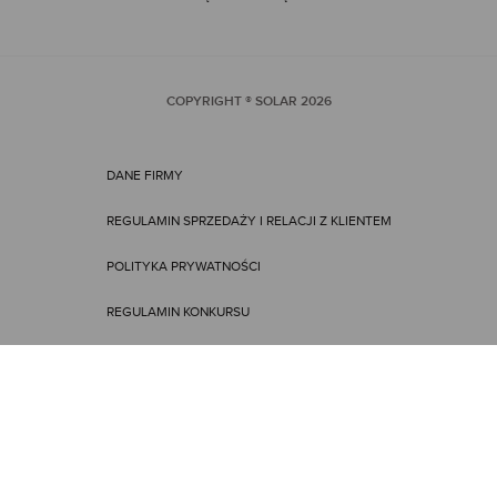
COPYRIGHT ® SOLAR
2026
DANE FIRMY
REGULAMIN SPRZEDAŻY I RELACJI Z KLIENTEM
POLITYKA PRYWATNOŚCI
REGULAMIN KONKURSU
REGULAMIN PROMOCJI
ENGLISH VERSION