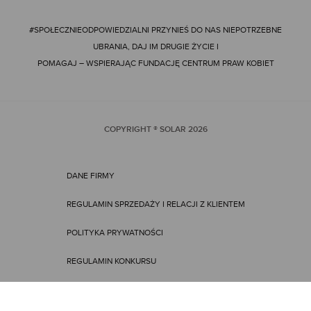
#SPOŁECZNIEODPOWIEDZIALNI
PRZYNIEŚ DO NAS NIEPOTRZEBNE
UBRANIA, DAJ IM DRUGIE ŻYCIE I
POMAGAJ – WSPIERAJĄC FUNDACJĘ CENTRUM PRAW KOBIET
COPYRIGHT ® SOLAR
2026
DANE FIRMY
REGULAMIN SPRZEDAŻY I RELACJI Z KLIENTEM
POLITYKA PRYWATNOŚCI
REGULAMIN KONKURSU
REGULAMIN PROMOCJI