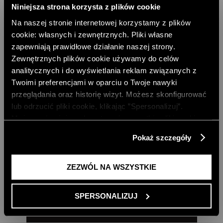
Niniejsza strona korzysta z plików cookie
Na naszej stronie internetowej korzystamy z plików
cookie: własnych i zewnętrznych. Pliki własne
zapewniają prawidłowe działanie naszej strony.
Zewnętrznych plików cookie używamy do celów
analitycznych i do wyświetlania reklam związanych z
Twoimi preferencjami w oparciu o Twoje nawyki
przeglądania oraz historię wizyt. Możesz skonfigurować
DARMOWA DOSTAWA DO SKLEPU
DARMOWA DOSTAWA OD 499 ZŁ
lub odrzucić pliki cookie, klikając ”Spersonalizuj”.
Możesz również zaakceptować wszystkie pliki cookie,
DARMOWE ZWROTY
RATY PAYU 5 X 0%
klikając przycisk „Zezwól na wszystkie”. Więcej
Pokaż szczegóły
informacji znajdziesz w naszej
Polityce Prywatności
.
PAYPO - KUP TERAZ, ZAPŁAĆ PÓŹNIEJ
DOŁĄCZ DO NEWSLETTERA
ZEZWÓL NA WSZYSTKIE
ODBIERZ 10% RABATU NA PIERWSZE ZAKUPY
SPERSONALIZUJ
DODAJ EMAIL