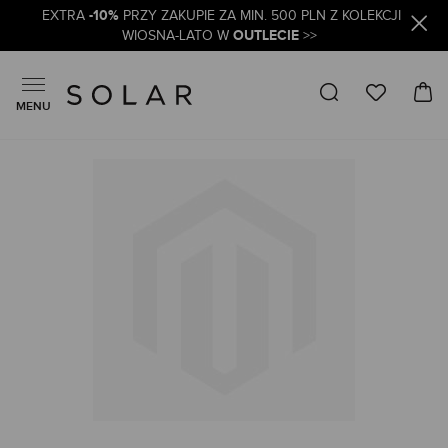
-10%
EXTRA
PRZY ZAKUPIE ZA MIN. 500 PLN Z KOLEKCJI
OUTLECIE
WIOSNA-LATO W
>>
MENU