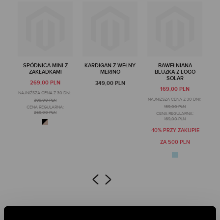
SPÓDNICA MINI Z
KARDIGAN Z WEŁNY
BAWEŁNIANA
ZAKŁADKAMI
MERINO
BLUZKA Z LOGO
SOLAR
269,00 PLN
349,00 PLN
169,00 PLN
NAJNIŻSZA CENA Z 30 DNI:
NAJNIŻSZA CENA Z 30 DNI:
399,00 PLN
139,00 PLN
CENA REGULARNA:
269,00 PLN
CENA REGULARNA:
169,00 PLN
-10% PRZY ZAKUPIE
ZA 500 PLN