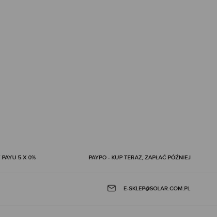
 PAYU 5 X 0%
PAYPO - KUP TERAZ, ZAPŁAĆ PÓŹNIEJ
E-SKLEP@SOLAR.COM.PL