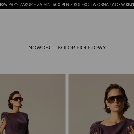
-10%
OUT
PRZY ZAKUPIE ZA MIN. 500 PLN Z KOLEKCJI WIOSNA-LATO W
NOWOŚCI - KOLOR FIOLETOWY