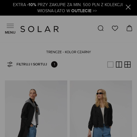
-10%
EXTRA
PRZY ZAKUPIE ZA MIN. 500 PLN Z KOLEKCJI
OUTLECIE
WIOSNA-LATO W
>>
MENU
TRENCZE - KOLOR CZARNY
1
FILTRUJ I SORTUJ