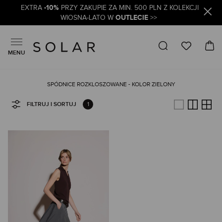
-10%
EXTRA
PRZY ZAKUPIE ZA MIN. 500 PLN Z KOLEKCJI
OUTLECIE
WIOSNA-LATO W
>>
MENU
SPÓDNICE ROZKLOSZOWANE - KOLOR ZIELONY
1
FILTRUJ I SORTUJ