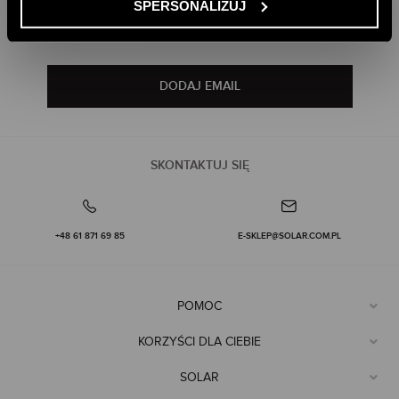
DOŁĄCZ DO NEWSLETTERA
SPERSONALIZUJ
ma swoje miejsce w świecie mody.
KOBIECE FASONY W NOWOCZESNEJ ODSŁONIE –
ODBIERZ 10% RABATU NA PIERWSZE ZAKUPY
PONADCZASOWY FASON
naszej ofercie
spódnice rozkloszowane
W
znajdziesz
o
DODAJ EMAIL
klasycznym, ale niebanalnym wyrazie, dostępne w różnych
rozmiarach i wariantach. Dostępna jest także spódnica z satyny,
która wyróżnia się eleganckim połyskiem i luksusowym
wykończeniem. Dla miłośniczek delikatnych, roślinnych printów
SKONTAKTUJ SIĘ
wiskozową spódnicę z roślinnym wzorem
przygotowaliśmy
,
spódnicę midi z autorskim printem lawa
oraz modele z modnym
motywem pepitki. W ofercie znajdziesz również fasony z wiązaniem
lub paskiem w talii, które podkreślają sylwetkę i zapewniają komfort
+48 61 871 69 85
E-SKLEP@SOLAR.COM.PL
noszenia.
szmaragdowa spódnica midi
burgundowa
Modele takie jak
czy
kreszowana spódnica
świetnie odnajdują się w połączeniu z
POMOC
elegancką koszulą
lub dzianinowym topem – odpowiednia góra
stylizacji pozwala zachować proporcje sylwetki i wyeksponować
KORZYŚCI DLA CIEBIE
atuty figury. Spódnice rozkloszowane sprawdzają się w różnych
stylizacjach – od codziennych po wieczorowe, a fasony z
SOLAR
asymetrycznym dołem lub szerokim dołowi nadają całości