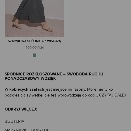
SZAŁWIOWA SPÓDNICA Z WISKOZĄ
499,00 PLN
SPÓDNICE ROZKLOSZOWANE – SWOBODA RUCHU I
PONADCZASOWY WDZIĘK
kobiecych szafach
W
jest miejsce na fasony, które nie tylko
podkreślają sylwetkę, ale też wprowadzają do codziennego stroju
...
CZYTAJ DALEJ
nutę lekkości i finezji. Popularne wzory, takie jak kwiaty, dodają
stylizacjom świeżości i indywidualnego charakteru. Takie właśnie
ODKRYJ WIĘCEJ:
spódnice rozkloszowane
są
– modne, wygodne i zawsze na
krój
czasie. Ich charakterystyczny
z szerokim dołem pięknie
BIŻUTERIA
talię
dolne
układa się w ruchu, akcentując
i z gracją opływając
partie sylwetki
MARYNARKI I KAMIZELKI
, nadając sylwetce lekkości i maskując