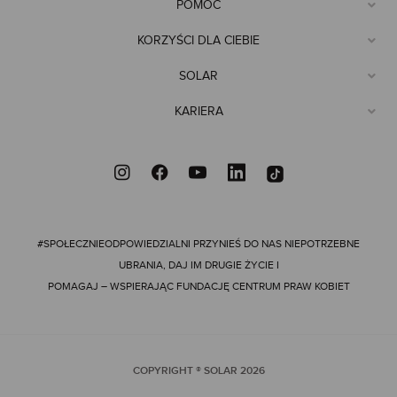
oferty pozostaną z Tobą na lata. Produkty z kolekcji Solar mają
POMOC
kluczowe znaczenie dla stylizacji nowoczesnych kobiet. Klientki
Solar mogą liczyć na szeroki wybór produktów, które możesz nosić
KORZYŚCI DLA CIEBIE
na różne okazje.
SOLAR
CECHY NAJLEPSZYCH SPODNI DO GARNITURU
KARIERA
Wybierając najlepsze eleganckie spodnie damskie do garnituru,
warto zwrócić uwagę na kilka kluczowych cech, które decydują o
ich uniwersalności i wygodzie. Przede wszystkim liczy się komfort
noszenia – spodnie garniturowe powinny być wykonane z
wysokiej jakości materiału, który zapewnia przewiewność i
swobodę ruchów przez cały dzień. W naszej ofercie znajdziesz
modele, które łączą elegancję z wygodą, dzięki czemu sprawdzą
#SPOŁECZNIEODPOWIEDZIALNI
PRZYNIEŚ DO NAS NIEPOTRZEBNE
się zarówno podczas długiego dnia w biurze, jak i na wieczorne
wyjścia.
UBRANIA, DAJ IM DRUGIE ŻYCIE I
POMAGAJ – WSPIERAJĄC FUNDACJĘ CENTRUM PRAW KOBIET
Jednym z najważniejszych elementów, na które warto zwrócić
uwagę, jest wysoki stan. Spodnie damskie z wysokim stanem
pięknie podkreślają talię i modelują kobiecą sylwetkę, a
jednocześnie zapewniają wygodę i pewność siebie w każdej
sytuacji. Dla miłośniczek nowoczesnych trendów polecamy
COPYRIGHT ® SOLAR
2026
szerokie eleganckie spodnie – fasony z szerokimi nogawkami nie