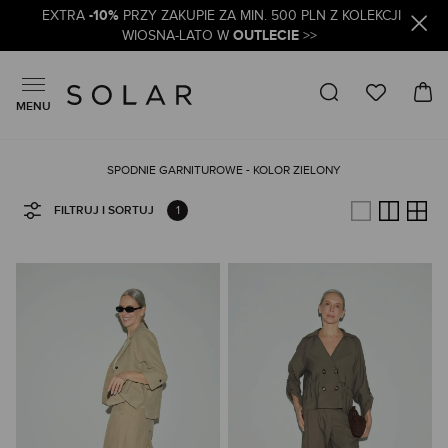
-10%
EXTRA
PRZY ZAKUPIE ZA MIN. 500 PLN Z KOLEKCJI
OUTLECIE
WIOSNA-LATO W
>>
MENU
SPODNIE GARNITUROWE - KOLOR ZIELONY
1
FILTRUJ I SORTUJ