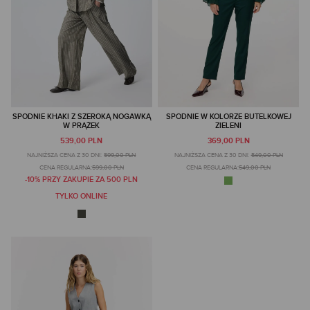
SPODNIE KHAKI Z SZEROKĄ NOGAWKĄ
SPODNIE W KOLORZE BUTELKOWEJ
W PRĄŻEK
ZIELENI
539,00 PLN
369,00 PLN
NAJNIŻSZA CENA Z 30 DNI:
599,00 PLN
NAJNIŻSZA CENA Z 30 DNI:
549,00 PLN
CENA REGULARNA:
599,00 PLN
CENA REGULARNA:
549,00 PLN
-10% PRZY ZAKUPIE ZA 500 PLN
TYLKO ONLINE