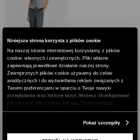
Niniejsza strona korzysta z plików cookie
Na naszej stronie internetowej korzystamy z plików
cookie: własnych i zewnętrznych. Pliki własne
zapewniają prawidłowe działanie naszej strony.
SPODNIE Z PROSTYMI NOGAWKAMI
Zewnętrznych plików cookie używamy do celów
99,00 PLN
analitycznych i do wyświetlania reklam związanych z
NAJNIŻSZA CENA Z 30 DNI:
399,00 PLN
Twoimi preferencjami w oparciu o Twoje nawyki
CENA REGULARNA:
399,00 PLN
przeglądania oraz historię wizyt. Możesz skonfigurować
lub odrzucić pliki cookie, klikając ”Spersonalizuj”.
Możesz również zaakceptować wszystkie pliki cookie,
SPODNIE GARNITUROWE DAMSKIE: KLASYKA GARNITURU Z
klikając przycisk „Zezwól na wszystkie”. Więcej
NOWOCZESNYM TWISTEM
Pokaż szczegóły
informacji znajdziesz w naszej
Polityce Prywatności
.
Spodnie
garniturowe damskie to fundament eleganckiej garderoby
eleganckie spodnie damskie
– to modele, które łączą
...
CZYTAJ DALEJ
z