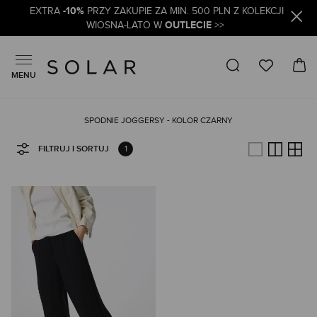
-10%
EXTRA
PRZY ZAKUPIE ZA MIN. 500 PLN Z KOLEKCJI
OUTLECIE
WIOSNA-LATO W
>>
MENU
SPODNIE JOGGERSY - KOLOR CZARNY
1
FILTRUJ I SORTUJ