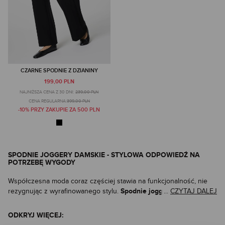
CZARNE SPODNIE Z DZIANINY
199,00 PLN
NAJNIŻSZA CENA Z 30 DNI:
239,00 PLN
CENA REGULARNA:
399,00 PLN
-10% PRZY ZAKUPIE ZA 500 PLN
SPODNIE JOGGERY DAMSKIE - STYLOWA ODPOWIEDŹ NA
POTRZEBĘ WYGODY
Współczesna moda coraz częściej stawia na funkcjonalność, nie
Spodnie joggery damskie
rezygnując z wyrafinowanego stylu.
...
CZYTAJ DALEJ
to
doskonały przykład tego trendu – z jednej strony zapewniają
maksymalny komfort
wygodę, z drugiej podkreślają styl. Łączą
z
ODKRYJ WIĘCEJ:
uniwersalnością, która sprawia, że z powodzeniem wpisują się nie