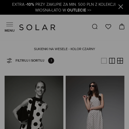
-10%
EXTRA
PRZY ZAKUPIE ZA MIN. 500 PLN Z KOLEKCJI
OUTLECIE
WIOSNA-LATO W
>>
MENU
SUKIENKI NA WESELE - KOLOR CZARNY
1
FILTRUJ I SORTUJ