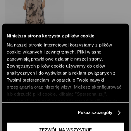
Niniejsza strona korzysta z plików cookie
Na naszej stronie internetowej korzystamy z plików
cookie: własnych i zewnętrznych. Pliki własne
DWUWARSTWOWA SUKIENKA Z
HAFTEM
zapewniają prawidłowe działanie naszej strony.
299,00 PLN
Zewnętrznych plików cookie używamy do celów
NAJNIŻSZA CENA Z 30 DNI:
359,00 PLN
analitycznych i do wyświetlania reklam związanych z
CENA REGULARNA:
599,00 PLN
Twoimi preferencjami w oparciu o Twoje nawyki
-10% PRZY ZAKUPIE ZA 500 PLN
przeglądania oraz historię wizyt. Możesz skonfigurować
lub odrzucić pliki cookie, klikając ”Spersonalizuj”.
Możesz również zaakceptować wszystkie pliki cookie,
SUKIENKI NA WESELE
klikając przycisk „Zezwól na wszystkie”. Więcej
Pokaż szczegóły
informacji znajdziesz w naszej
Polityce Prywatności
.
Jeśli szukasz idealnej sukienki na wesele, która podkreśli atuty
Twojej sylwetki, wpisze się w trendy i sprawi, że poczujesz się
...
CZYTAJ DALEJ
wyjątkowo, to trafiłaś w dobre ręce. W naszej ofercie znajdziesz
ZEZWÓL NA WSZYSTKIE