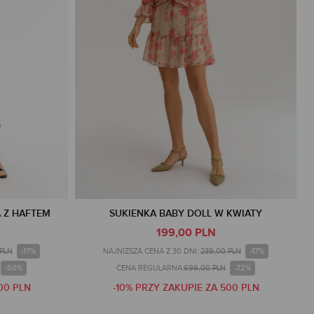
 Z HAFTEM
SUKIENKA BABY DOLL W KWIATY
199,00 PLN
-17%
-17%
 PLN
NAJNIŻSZA CENA Z 30 DNI:
239,00 PLN
-50%
-72%
CENA REGULARNA:
699,00 PLN
00 PLN
-10% PRZY ZAKUPIE ZA 500 PLN