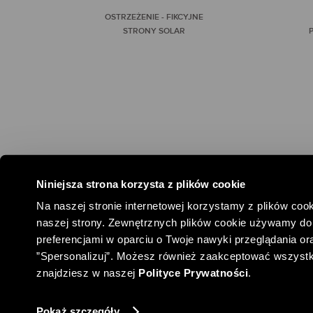
OSTRZEŻENIE - FIKCYJNE
STRONY SOLAR
P
Niniejsza strona korzysta z plików cookie
#SPOŁEC
Na naszej stronie internetowej korzystamy z plików cook
naszej strony. Zewnętrznych plików cookie używamy do 
preferencjami w oparciu o Twoje nawyki przeglądania oraz
”Spersonalizuj”. Możesz również zaakceptować wszystkie 
znajdziesz w naszej
Polityce Prywatności
.
COPYRIGHT ® SOLAR
2026
DANE FIRMY
REGULAMIN SPRZ
Pokaż szczegóły