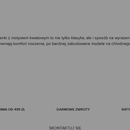
nki z motywem kwiatowym to nie tylko klasyka, ale i sposób na wyrażen
ewniają komfort noszenia, po bardziej zabudowane modele na chłodniejsz
tóre dodają elegancji i finezji; sukienki w kwiaty podkreślają ich uniwer
 i sposób na elegancki wygląd, idealny zarówno na letnie spacery, jak 
i
długie sukienki
– sukienki maxi, takie jak sukienka maxi w wersji maxi,
 i świetnie sprawdzają się na oficjalne okazje oraz w codziennych styl
daje lekkości każdej stylizacji. Kwiaty midi to kompromis między długośc
ty. Warto także zwrócić uwagę na sukienki letnie w pastelowych odcienia
ru sukienkom koszulowym i kopertowym, a wybierając sukienkę, warto dop
WA OD 499 ZŁ
DARMOWE ZWROTY
RATY
fasonach - codziennych, jak i eleganckich stylizacjach. Kwiecista sukien
gancki look. Kwiaty uszyte z różnych materiałów, takich jak satyna czy mu
mi garderoby. Pamiętaj o odpowiedniej pielęgnacji, by sukienki zachował
SKONTAKTUJ SIĘ