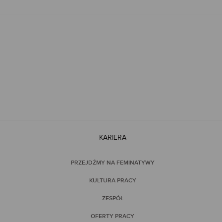
aty boho, kwieciste sukienki w luźnym fasonie, czy biała sukienka z
 florystycznym wzorem, czy czarna sukienka w delikatnych wzorach –
KARIERA
PRZEJDŹMY NA FEMINATYWY
KULTURA PRACY
ZESPÓŁ
OFERTY PRACY