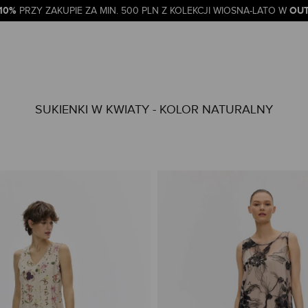
-10%
OUT
PRZY ZAKUPIE ZA MIN. 500 PLN Z KOLEKCJI WIOSNA-LATO W
SUKIENKI W KWIATY - KOLOR NATURALNY