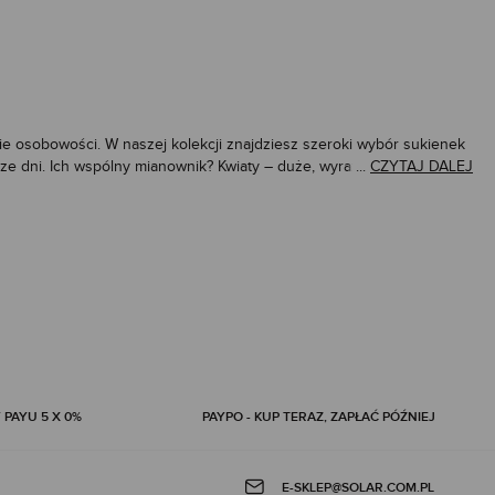
ie osobowości. W naszej kolekcji znajdziesz szeroki wybór
sukienek
e dni. Ich wspólny mianownik? Kwiaty – duże, wyraziste, w
...
CZYTAJ DALEJ
salność i możliwości stylizacyjne. Taki motyw florystyczny, czyli
i specjalne okazje. Modne sukienki z motywem kwiatowym to must-
 kopertowe (sukienki kopertowe), z długim rękawem, na cienkich
izacjach. Długa sukienka wykonana ze zwiewnej tkaniny lub zwiewnego
ią a funkcjonalnością, natomiast sukienka w wersji maxi to świetny
ch, takich jak pudrowy róż, które z łatwością zestawisz z wygodnymi
asować kolor - żywe kolory, kolorowe kwiaty, wyraziste kwiaty lub
 PAYU 5 X 0%
PAYPO - KUP TERAZ, ZAPŁAĆ PÓŹNIEJ
ka to świetny wybór na wiele okazji. Kwiecistą sukienkę możesz
ślin, dodaje elegancji stylizacjom, a nosić sukienki w kwiaty możesz
y piękny wygląd. Kwiaty idealna na różne okazje, a sukienki długie
E-SKLEP@SOLAR.COM.PL