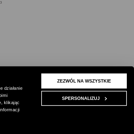
I
ZEZWÓL NA WSZYSTKIE
 ŻYCIE I
e działanie
oimi
SPERSONALIZUJ
, klikając
informacji
ONKURSU
REGULAMIN PROMOCJI
ENGLISH VERSION