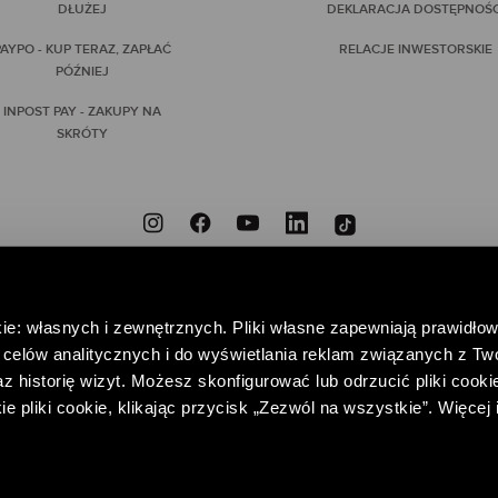
DŁUŻEJ
DEKLARACJA DOSTĘPNOŚC
AYPO - KUP TERAZ, ZAPŁAĆ
RELACJE INWESTORSKIE
PÓŹNIEJ
INPOST PAY - ZAKUPY NA
SKRÓTY
ZNIEODPOWIEDZIALNI
PRZYNIEŚ DO NAS NIEPOTRZEBNE UBRANIA, DAJ IM DRUGIE
ie: własnych i zewnętrznych. Pliki własne zapewniają prawidłow
POMAGAJ – WSPIERAJĄC FUNDACJĘ CENTRUM PRAW KOBIET
celów analitycznych i do wyświetlania reklam związanych z Tw
 historię wizyt. Możesz skonfigurować lub odrzucić pliki cookie
pliki cookie, klikając przycisk „Zezwól na wszystkie”. Więcej 
EDAŻY I RELACJI Z KLIENTEM
POLITYKA PRYWATNOŚCI
REGULAMIN K