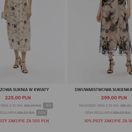
ZOWA SUKNIA W KWIATY
DWUWARSTWOWA SUKIENKA
225,00 PLN
299,00 PLN
-16%
CENA Z 30 DNI:
269,00 PLN
NAJNIŻSZA CENA Z 30 DNI:
359,00
-55%
REGULARNA:
499,00 PLN
CENA REGULARNA:
599,00 PLN
PRZY ZAKUPIE ZA 500 PLN
-10% PRZY ZAKUPIE ZA 5