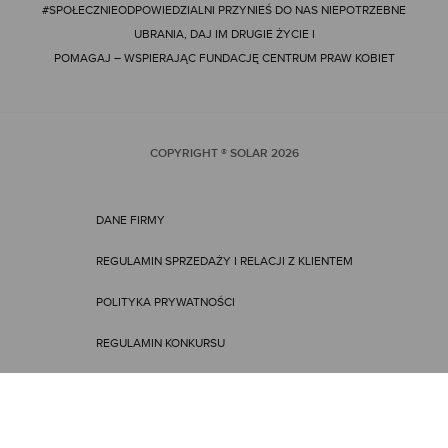
#SPOŁECZNIEODPOWIEDZIALNI
PRZYNIEŚ DO NAS NIEPOTRZEBNE
UBRANIA, DAJ IM DRUGIE ŻYCIE I
POMAGAJ – WSPIERAJĄC FUNDACJĘ CENTRUM PRAW KOBIET
COPYRIGHT ® SOLAR
2026
DANE FIRMY
REGULAMIN SPRZEDAŻY I RELACJI Z KLIENTEM
POLITYKA PRYWATNOŚCI
REGULAMIN KONKURSU
REGULAMIN PROMOCJI