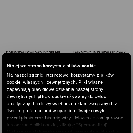
DARMOWA DOSTAWA DO SKLEPU
DARMOWA DOSTAWA OD 499 ZŁ
DARMOWE ZWROTY
RATY PAYU 5 X 0%
Niniejsza strona korzysta z plików cookie
Na naszej stronie internetowej korzystamy z plików
PAYPO - KUP TERAZ, ZAPŁAĆ PÓŹNIEJ
cookie: własnych i zewnętrznych. Pliki własne
DOŁĄCZ DO NEWSLETTERA
zapewniają prawidłowe działanie naszej strony.
Zewnętrznych plików cookie używamy do celów
ODBIERZ 10% RABATU NA PIERWSZE ZAKUPY
analitycznych i do wyświetlania reklam związanych z
Twoimi preferencjami w oparciu o Twoje nawyki
DODAJ EMAIL
przeglądania oraz historię wizyt. Możesz skonfigurować
lub odrzucić pliki cookie, klikając ”Spersonalizuj”.
Możesz również zaakceptować wszystkie pliki cookie,