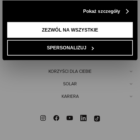
klikając przycisk „Zezwól na wszystkie”. Więcej
SKONTAKTUJ SIĘ
Pokaż szczegóły
informacji znajdziesz w naszej
Polityce Prywatności
.
ZEZWÓL NA WSZYSTKIE
+48 61 871 69 85
E-SKLEP@SOLAR.COM.PL
SPERSONALIZUJ
POMOC
KORZYŚCI DLA CIEBIE
SOLAR
KARIERA