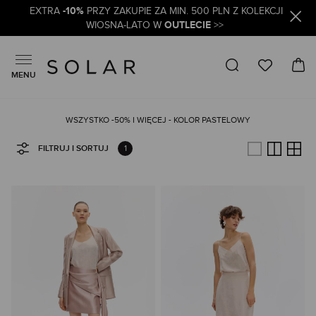
-10%
EXTRA
PRZY ZAKUPIE ZA MIN. 500 PLN Z KOLEKCJI
OUTLECIE
WIOSNA-LATO W
>>
MENU
WSZYSTKO -50% I WIĘCEJ - KOLOR PASTELOWY
1
FILTRUJ I SORTUJ