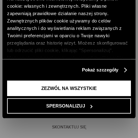
cookie: własnych i zewnętrznych. Pliki własne
zapewniają prawidłowe działanie naszej strony.
Zewnętrznych plików cookie używamy do celów
analitycznych i do wyświetlania reklam związanych z
DARMOWA DOSTAWA DO SKLEPU
DARMOWA DOSTAWA OD 499 ZŁ
Twoimi preferencjami w oparciu o Twoje nawyki
przeglądania oraz historię wizyt. Możesz skonfigurować
DARMOWE ZWROTY
RATY PAYU 5 X 0%
lub odrzucić pliki cookie, klikając ”Spersonalizuj”.
Możesz również zaakceptować wszystkie pliki cookie,
PAYPO - KUP TERAZ, ZAPŁAĆ PÓŹNIEJ
klikając przycisk „Zezwól na wszystkie”. Więcej
Pokaż szczegóły
DOŁĄCZ DO NEWSLETTERA
informacji znajdziesz w naszej
Polityce Prywatności
.
ODBIERZ 10% RABATU NA PIERWSZE ZAKUPY
ZEZWÓL NA WSZYSTKIE
DODAJ EMAIL
SPERSONALIZUJ
SKONTAKTUJ SIĘ