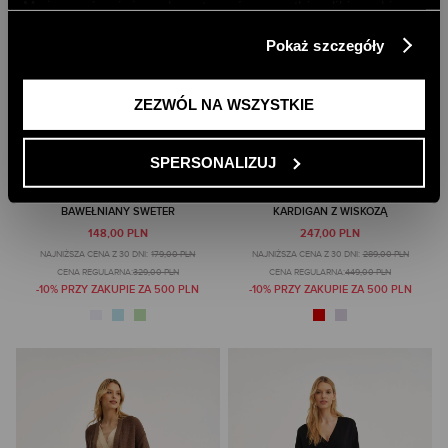
Możesz również zaakceptować wszystkie pliki cookie,
klikając przycisk „Zezwól na wszystkie”. Więcej
Pokaż szczegóły
informacji znajdziesz w naszej
Polityce Prywatności
.
ZEZWÓL NA WSZYSTKIE
SPERSONALIZUJ
BAWEŁNIANY SWETER
KARDIGAN Z WISKOZĄ
148,00 PLN
247,00 PLN
NAJNIŻSZA CENA Z 30 DNI:
179,00 PLN
NAJNIŻSZA CENA Z 30 DNI:
289,00 PLN
CENA REGULARNA:
329,00 PLN
CENA REGULARNA:
449,00 PLN
-10% PRZY ZAKUPIE ZA 500 PLN
-10% PRZY ZAKUPIE ZA 500 PLN