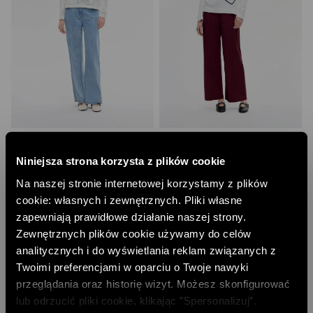
AŻUROWY SWETER
BAWEŁNIANY SWETER Z KAPTUREM
129,00 PLN
157,00 PLN
Niniejsza strona korzysta z plików cookie
NAJNIŻSZA CENA Z 30 DNI:
169,00 PLN
NAJNIŻSZA CENA Z 30 DNI:
199,00 PLN
CENA REGULARNA:
369,00 PLN
CENA REGULARNA:
449,00 PLN
Na naszej stronie internetowej korzystamy z plików
-10% PRZY ZAKUPIE ZA 500 PLN
-10% PRZY ZAKUPIE ZA 500 PLN
cookie: własnych i zewnętrznych. Pliki własne
zapewniają prawidłowe działanie naszej strony.
Zewnętrznych plików cookie używamy do celów
analitycznych i do wyświetlania reklam związanych z
Twoimi preferencjami w oparciu o Twoje nawyki
przeglądania oraz historię wizyt. Możesz skonfigurować
lub odrzucić pliki cookie, klikając ”Spersonalizuj”.