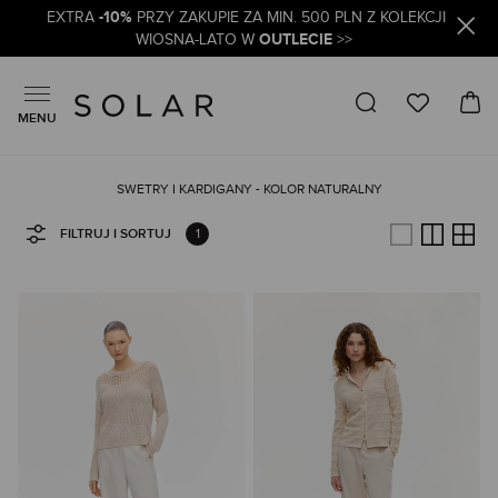
-10%
EXTRA
PRZY ZAKUPIE ZA MIN. 500 PLN Z KOLEKCJI
OUTLECIE
WIOSNA-LATO W
>>
MENU
SWETRY I KARDIGANY - KOLOR NATURALNY
1
FILTRUJ I SORTUJ