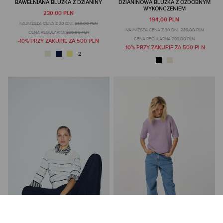
BAWEŁNIANA BLUZKA Z DZIANINY
DZIANINOWA BLUZKA Z OZDOBNYM
WYKOŃCZENIEM
230,00 PLN
194,00 PLN
NAJNIŻSZA CENA Z 30 DNI:
263,00 PLN
NAJNIŻSZA CENA Z 30 DNI:
239,00 PLN
CENA REGULARNA:
329,00 PLN
CENA REGULARNA:
299,00 PLN
-10% PRZY ZAKUPIE ZA 500 PLN
-10% PRZY ZAKUPIE ZA 500 PLN