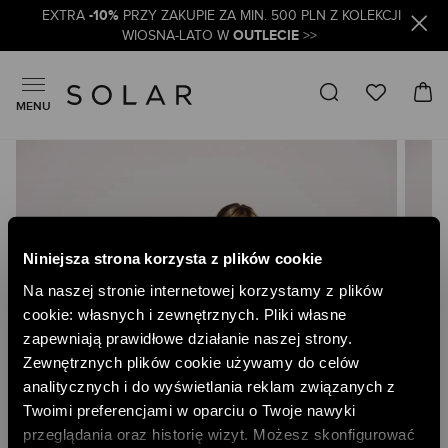
-10%
EXTRA
PRZY ZAKUPIE ZA MIN. 500 PLN Z KOLEKCJI
OUTLECIE
WIOSNA-LATO W
>>
MENU
Skip
to
the
end
of
the
Niniejsza strona korzysta z plików cookie
images
gallery
Na naszej stronie internetowej korzystamy z plików
cookie: własnych i zewnętrznych. Pliki własne
zapewniają prawidłowe działanie naszej strony.
Zewnętrznych plików cookie używamy do celów
analitycznych i do wyświetlania reklam związanych z
Twoimi preferencjami w oparciu o Twoje nawyki
przeglądania oraz historię wizyt. Możesz skonfigurować