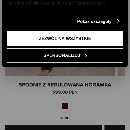
lub odrzucić pliki cookie, klikając ”Spersonalizuj”.
Możesz również zaakceptować wszystkie pliki cookie,
klikając przycisk „Zezwól na wszystkie”. Więcej
Pokaż szczegóły
informacji znajdziesz w naszej
Polityce Prywatności
.
ZEZWÓL NA WSZYSTKIE
SPERSONALIZUJ
Skip
SPODNIE Z REGULOWANĄ NOGAWKĄ
to
599,00 PLN
the
beginning
of
the
images
WINO
gallery