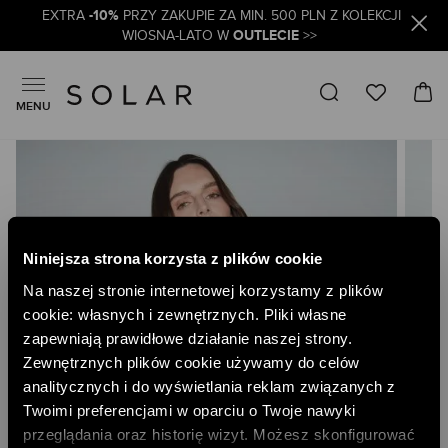
-10%
EXTRA
PRZY ZAKUPIE ZA MIN. 500 PLN Z KOLEKCJI
OUTLECIE
WIOSNA-LATO W
>>
MENU
Skip
to
the
end
of
the
Niniejsza strona korzysta z plików cookie
images
gallery
Na naszej stronie internetowej korzystamy z plików
cookie: własnych i zewnętrznych. Pliki własne
zapewniają prawidłowe działanie naszej strony.
Zewnętrznych plików cookie używamy do celów
analitycznych i do wyświetlania reklam związanych z
Twoimi preferencjami w oparciu o Twoje nawyki
przeglądania oraz historię wizyt. Możesz skonfigurować