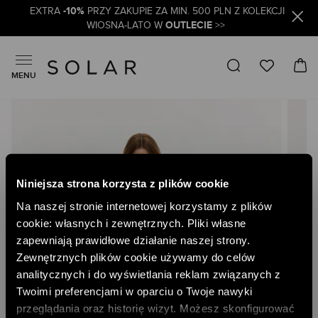
-10%
EXTRA
PRZY ZAKUPIE ZA MIN. 500 PLN Z KOLEKCJI
OUTLECIE
WIOSNA-LATO W
>>
MENU
Skip
to
the
end
of
the
Niniejsza strona korzysta z plików cookie
images
gallery
Na naszej stronie internetowej korzystamy z plików
cookie: własnych i zewnętrznych. Pliki własne
zapewniają prawidłowe działanie naszej strony.
Zewnętrznych plików cookie używamy do celów
analitycznych i do wyświetlania reklam związanych z
Twoimi preferencjami w oparciu o Twoje nawyki
przeglądania oraz historię wizyt. Możesz skonfigurować