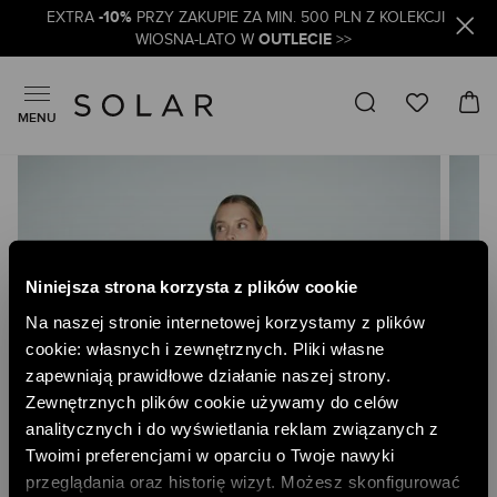
-10%
EXTRA
PRZY ZAKUPIE ZA MIN. 500 PLN Z KOLEKCJI
OUTLECIE
WIOSNA-LATO W
>>
MENU
Skip
to
the
end
of
the
Niniejsza strona korzysta z plików cookie
images
gallery
Na naszej stronie internetowej korzystamy z plików
cookie: własnych i zewnętrznych. Pliki własne
zapewniają prawidłowe działanie naszej strony.
Zewnętrznych plików cookie używamy do celów
analitycznych i do wyświetlania reklam związanych z
Twoimi preferencjami w oparciu o Twoje nawyki
przeglądania oraz historię wizyt. Możesz skonfigurować