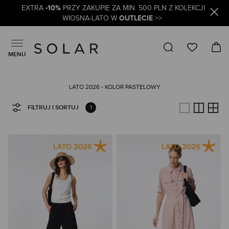
-10%
EXTRA
PRZY ZAKUPIE ZA MIN. 500 PLN Z KOLEKCJI
OUTLECIE
WIOSNA-LATO W
>>
MENU
LATO 2026 - KOLOR PASTELOWY
1
FILTRUJ I SORTUJ