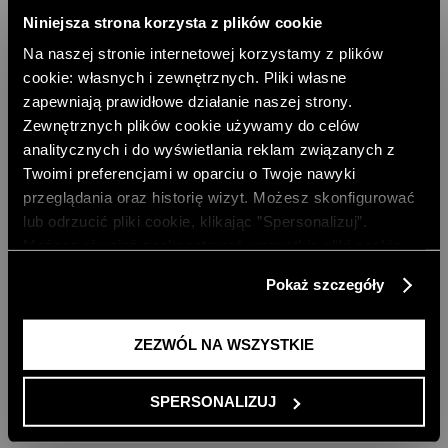
Niniejsza strona korzysta z plików cookie
Na naszej stronie internetowej korzystamy z plików
cookie: własnych i zewnętrznych. Pliki własne
zapewniają prawidłowe działanie naszej strony.
Zewnętrznych plików cookie używamy do celów
analitycznych i do wyświetlania reklam związanych z
Twoimi preferencjami w oparciu o Twoje nawyki
przeglądania oraz historię wizyt. Możesz skonfigurować
lub odrzucić pliki cookie, klikając ”Spersonalizuj”.
Możesz również zaakceptować wszystkie pliki cookie,
BRANSOLETKA Z MUSZLĄ I
ZAWIESZKAMI
klikając przycisk „Zezwól na wszystkie”. Więcej
62,00 PLN
Pokaż szczegóły
informacji znajdziesz w naszej
Polityce Prywatności
.
NAJNIŻSZA CENA Z 30 DNI:
69,00 PLN
CENA REGULARNA:
69,00 PLN
-10% PRZY ZAKUPIE ZA 500 PLN
ZEZWÓL NA WSZYSTKIE
SPERSONALIZUJ