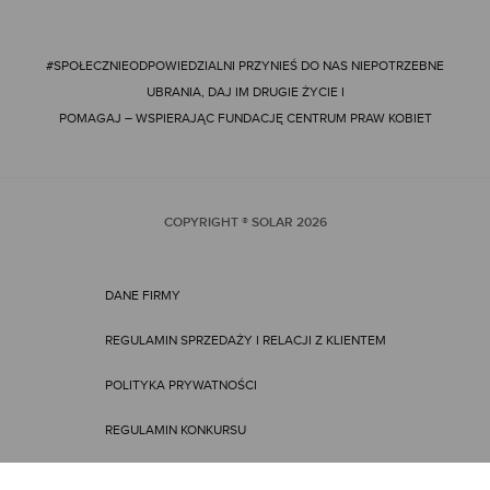
#SPOŁECZNIEODPOWIEDZIALNI
PRZYNIEŚ DO NAS NIEPOTRZEBNE
UBRANIA, DAJ IM DRUGIE ŻYCIE I
POMAGAJ – WSPIERAJĄC FUNDACJĘ CENTRUM PRAW KOBIET
COPYRIGHT ® SOLAR
2026
DANE FIRMY
REGULAMIN SPRZEDAŻY I RELACJI Z KLIENTEM
POLITYKA PRYWATNOŚCI
REGULAMIN KONKURSU
REGULAMIN PROMOCJI