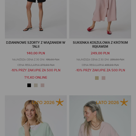
DZIANINOWE SZORTY Z WIĄZANIEM W
SUKIENKA KOSZULOWA Z KRÓTKIM
TALII
RĘKAWEM
140,00 PLN
249,00 PLN
NAJNIŻSZA CENA Z 30 DNI:
195,00 PLN
NAJNIŻSZA CENA Z 30 DNI:
299,00 PLN
CENA REGULARNA:
279,00 PLN
CENA REGULARNA:
499,00 PLN
-10% PRZY ZAKUPIE ZA 500 PLN
-10% PRZY ZAKUPIE ZA 500 PLN
TYLKO ONLINE