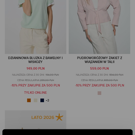
DZIANINOWA BLUZKA Z BAWEŁNY I
PUDROWORÓŻOWY ŻAKIET Z
WISKOZY
WIĄZANIEM W TALII
149,00 PLN
559,00 PLN
NAJNIŻSZA CENA Z 30 DNI:
194,00 PLN
NAJNIŻSZA CENA Z 30 DNI:
594,00 PLN
CENA REGULARNA:
299,00 PLN
CENA REGULARNA:
699,00 PLN
-10% PRZY ZAKUPIE ZA 500 PLN
-10% PRZY ZAKUPIE ZA 500 PLN
TYLKO ONLINE