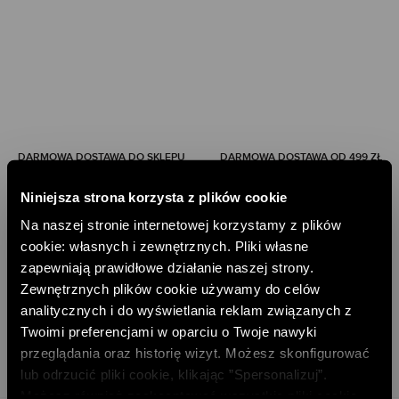
DARMOWA DOSTAWA DO SKLEPU
DARMOWA DOSTAWA OD 499 ZŁ
DARMOWE ZWROTY
RATY PAYU 5 X 0%
Niniejsza strona korzysta z plików cookie
Na naszej stronie internetowej korzystamy z plików
PAYPO - KUP TERAZ, ZAPŁAĆ PÓŹNIEJ
cookie: własnych i zewnętrznych. Pliki własne
DOŁĄCZ DO NEWSLETTERA
zapewniają prawidłowe działanie naszej strony.
Zewnętrznych plików cookie używamy do celów
ODBIERZ 10% RABATU NA PIERWSZE ZAKUPY
analitycznych i do wyświetlania reklam związanych z
Twoimi preferencjami w oparciu o Twoje nawyki
DODAJ EMAIL
przeglądania oraz historię wizyt. Możesz skonfigurować
lub odrzucić pliki cookie, klikając ”Spersonalizuj”.
Możesz również zaakceptować wszystkie pliki cookie,