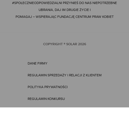
#SPOŁECZNIEODPOWIEDZIALNI
PRZYNIEŚ DO NAS NIEPOTRZEBNE
UBRANIA, DAJ IM DRUGIE ŻYCIE I
POMAGAJ – WSPIERAJĄC FUNDACJĘ CENTRUM PRAW KOBIET
COPYRIGHT ® SOLAR
2026
DANE FIRMY
REGULAMIN SPRZEDAŻY I RELACJI Z KLIENTEM
POLITYKA PRYWATNOŚCI
REGULAMIN KONKURSU
REGULAMIN PROMOCJI