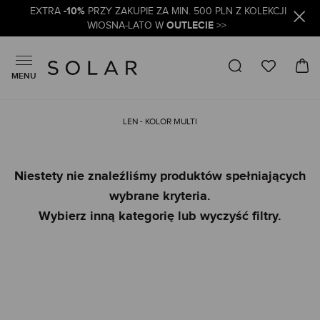
-10%
EXTRA
PRZY ZAKUPIE ZA MIN. 500 PLN Z KOLEKCJI
OUTLECIE
WIOSNA-LATO W
>>
MENU
LEN - KOLOR MULTI
Niestety nie znaleźliśmy produktów spełniających
wybrane kryteria.
Wybierz inną kategorię lub wyczyść filtry.