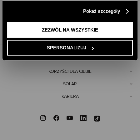
klikając przycisk „Zezwól na wszystkie”. Więcej
SKONTAKTUJ SIĘ
Pokaż szczegóły
informacji znajdziesz w naszej
Polityce Prywatności
.
ZEZWÓL NA WSZYSTKIE
+48 61 871 69 85
E-SKLEP@SOLAR.COM.PL
SPERSONALIZUJ
POMOC
KORZYŚCI DLA CIEBIE
SOLAR
KARIERA