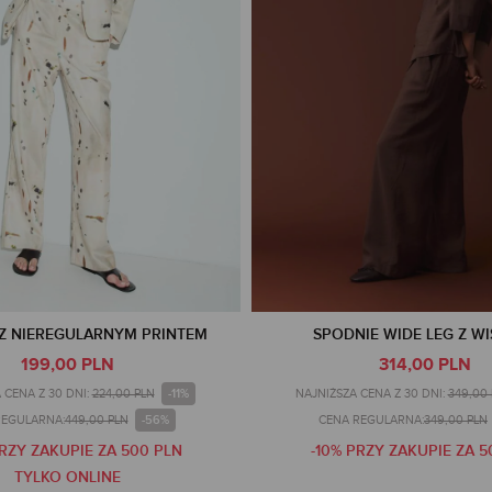
Z NIEREGULARNYM PRINTEM
SPODNIE WIDE LEG Z W
199,00 PLN
314,00 PLN
-11%
 CENA Z 30 DNI:
224,00 PLN
NAJNIŻSZA CENA Z 30 DNI:
349,00
-56%
REGULARNA:
449,00 PLN
CENA REGULARNA:
349,00 PLN
PRZY ZAKUPIE ZA 500 PLN
-10% PRZY ZAKUPIE ZA 5
TYLKO ONLINE