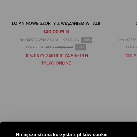
DZIANINOWE SZORTY Z WIĄZANIEM W TALII
140,00 PLN
-28%
NAJNIŻSZA CENA Z 30 DNI:
195,00 PLN
NAJNIŻSZA 
-50%
CENA REGULARNA:
279,00 PLN
CENA 
-10% PRZY ZAKUPIE ZA 500 PLN
-10% 
TYLKO ONLINE
Niniejsza strona korzysta z plików cookie