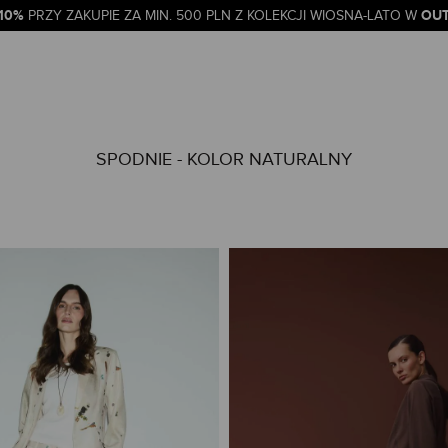
-10%
OUT
PRZY ZAKUPIE ZA MIN. 500 PLN Z KOLEKCJI WIOSNA-LATO W
SPODNIE - KOLOR NATURALNY