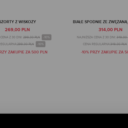
SZORTY Z WISKOZY
BIAŁE SPODNIE ZE ZWĘŻAN
269,00 PLN
314,00 PLN
-10%
CENA Z 30 DNI:
299,00 PLN
NAJNIŻSZA CENA Z 30 DNI:
349,00
-10%
REGULARNA:
299,00 PLN
CENA REGULARNA:
349,00 PLN
PRZY ZAKUPIE ZA 500 PLN
-10% PRZY ZAKUPIE ZA 5