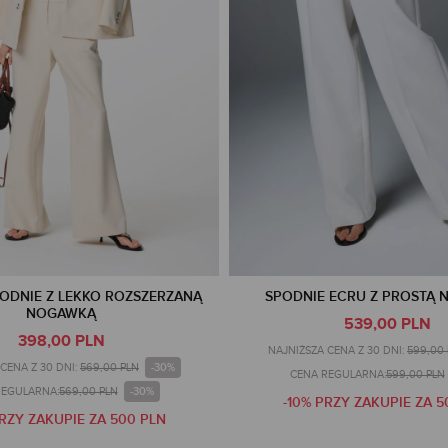
ODNIE Z LEKKO ROZSZERZANĄ
SPODNIE ECRU Z PROSTĄ
NOGAWKĄ
539,00 PLN
398,00 PLN
NAJNIŻSZA CENA Z 30 DNI:
599,00
-30%
CENA Z 30 DNI:
569,00 PLN
CENA REGULARNA:
599,00 PLN
-30%
REGULARNA:
569,00 PLN
-10% PRZY ZAKUPIE ZA 5
PRZY ZAKUPIE ZA 500 PLN