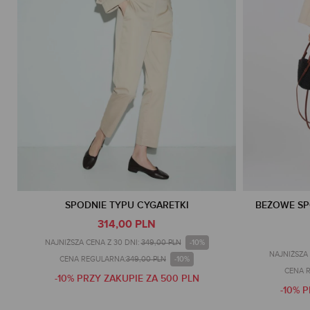
SPODNIE TYPU CYGARETKI
BEŻOWE SP
314,00 PLN
-10%
NAJNIŻSZA CENA Z 30 DNI:
349,00 PLN
NAJNIŻSZA 
-10%
CENA REGULARNA:
349,00 PLN
CENA 
-10% PRZY ZAKUPIE ZA 500 PLN
-10% 