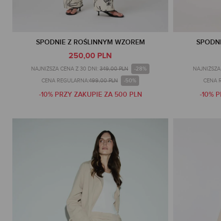
SPODNIE Z ROŚLINNYM WZOREM
SPODN
250,00 PLN
-28%
NAJNIŻSZA CENA Z 30 DNI:
349,00 PLN
NAJNIŻSZA 
-50%
CENA REGULARNA:
499,00 PLN
CENA 
-10% PRZY ZAKUPIE ZA 500 PLN
-10% 