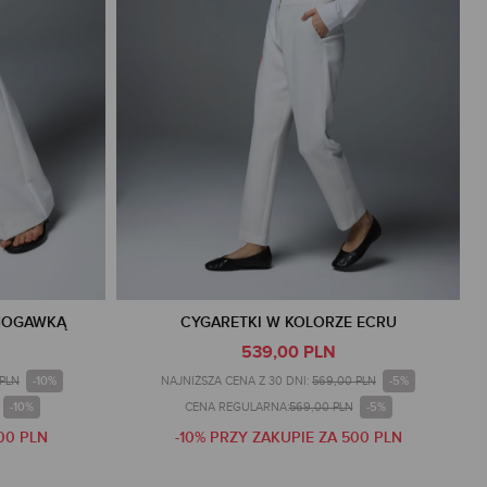
 NOGAWKĄ
CYGARETKI W KOLORZE ECRU
539,00 PLN
-10%
-5%
 PLN
NAJNIŻSZA CENA Z 30 DNI:
569,00 PLN
-10%
-5%
CENA REGULARNA:
569,00 PLN
00 PLN
-10% PRZY ZAKUPIE ZA 500 PLN