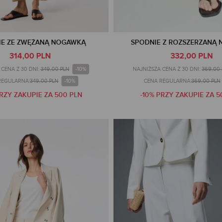
IE ZE ZWĘŻANĄ NOGAWKĄ
SPODNIE Z ROZSZERZANĄ
314,00 PLN
332,00 PLN
-10%
CENA Z 30 DNI:
349,00 PLN
NAJNIŻSZA CENA Z 30 DNI:
369,00
-10%
REGULARNA:
349,00 PLN
CENA REGULARNA:
369,00 PLN
PRZY ZAKUPIE ZA 500 PLN
-10% PRZY ZAKUPIE ZA 5