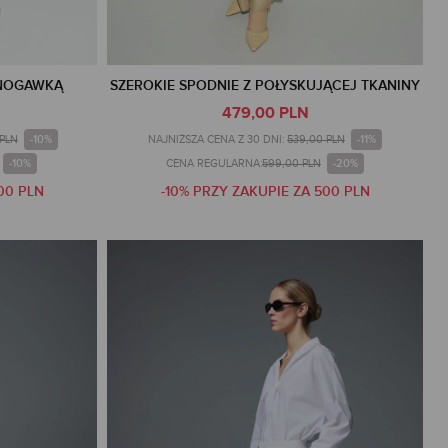
 NOGAWKĄ
SZEROKIE SPODNIE Z POŁYSKUJĄCEJ TKANINY
479,00 PLN
-10%
-11%
 PLN
NAJNIŻSZA CENA Z 30 DNI:
539,00 PLN
-10%
-20%
CENA REGULARNA:
599,00 PLN
00 PLN
-10% PRZY ZAKUPIE ZA 500 PLN