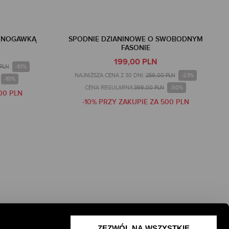
Ą NOGAWKĄ
SPODNIE DZIANINOWE O SWOBODNYM
FASONIE
199,00 PLN
-10%
 PLN
-23%
NAJNIŻSZA CENA Z 30 DNI:
259,00 PLN
-10%
-50%
CENA REGULARNA:
399,00 PLN
00 PLN
-10% PRZY ZAKUPIE ZA 500 PLN
ZEZWÓL NA WSZYSTKIE