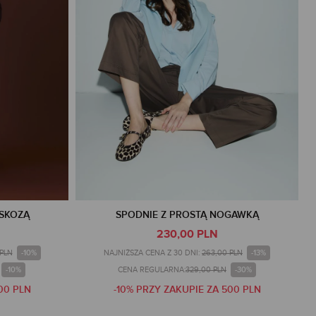
ISKOZĄ
SPODNIE Z PROSTĄ NOGAWKĄ
230,00 PLN
-10%
-13%
 PLN
NAJNIŻSZA CENA Z 30 DNI:
263,00 PLN
-10%
-30%
CENA REGULARNA:
329,00 PLN
00 PLN
-10% PRZY ZAKUPIE ZA 500 PLN