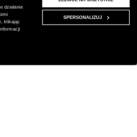
e działanie
oimi
SPERSONALIZUJ
, klikając
informacji