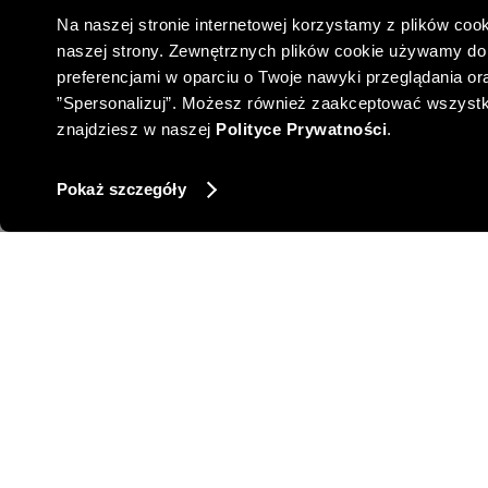
Na naszej stronie internetowej korzystamy z plików cook
naszej strony. Zewnętrznych plików cookie używamy do 
preferencjami w oparciu o Twoje nawyki przeglądania oraz
”Spersonalizuj”. Możesz również zaakceptować wszystkie 
znajdziesz w naszej
Polityce Prywatności
.
Pokaż szczegóły
BEŻOWE SPODNIE Z PROSTĄ NOGAWKĄ
299,00 PLN
-6%
NAJNIŻSZA CENA Z 30 DNI:
319,00 PLN
-25%
CENA REGULARNA:
399,00 PLN
-10% PRZY ZAKUPIE ZA 500 PLN