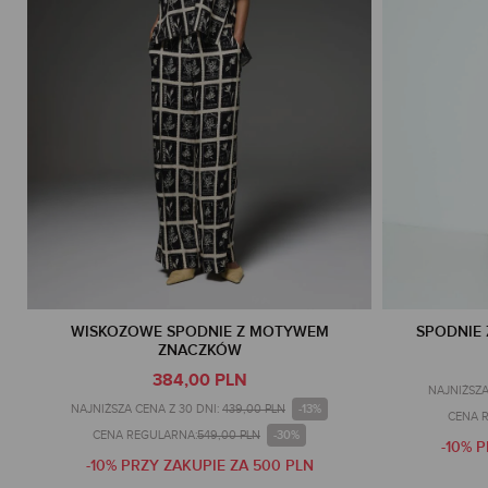
WISKOZOWE SPODNIE Z MOTYWEM
SPODNIE 
ZNACZKÓW
384,00 PLN
NAJNIŻSZA
-13%
NAJNIŻSZA CENA Z 30 DNI:
439,00 PLN
CENA 
-30%
CENA REGULARNA:
549,00 PLN
-10% 
-10% PRZY ZAKUPIE ZA 500 PLN