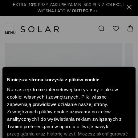
-10%
EXTRA
PRZY ZAKUPIE ZA MIN. 500 PLN Z KOLEKCJI
OUTLECIE
WIOSNA-LATO W
>>
MENU
Skip
to
the
end
of
the
Niniejsza strona korzysta z plików cookie
images
gallery
Na naszej stronie internetowej korzystamy z plików
cookie: własnych i zewnętrznych. Pliki własne
zapewniają prawidłowe działanie naszej strony.
Zewnętrznych plików cookie używamy do celów
analitycznych i do wyświetlania reklam związanych z
Twoimi preferencjami w oparciu o Twoje nawyki
przeglądania oraz historię wizyt. Możesz skonfigurować