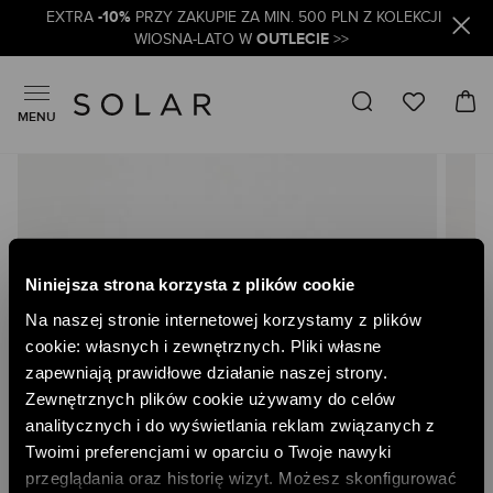
-10%
EXTRA
PRZY ZAKUPIE ZA MIN. 500 PLN Z KOLEKCJI
OUTLECIE
WIOSNA-LATO W
>>
MENU
Skip
to
the
end
of
the
Niniejsza strona korzysta z plików cookie
images
gallery
Na naszej stronie internetowej korzystamy z plików
cookie: własnych i zewnętrznych. Pliki własne
zapewniają prawidłowe działanie naszej strony.
Zewnętrznych plików cookie używamy do celów
analitycznych i do wyświetlania reklam związanych z
Twoimi preferencjami w oparciu o Twoje nawyki
przeglądania oraz historię wizyt. Możesz skonfigurować