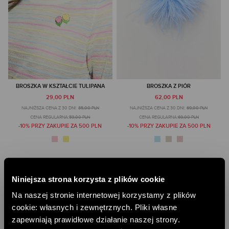
BROSZKA W KSZTAŁCIE TULIPANA
BROSZKA Z PIÓR
29,00 PLN
62,00 PLN
NAJNIŻSZA CENA Z 30 DNI:
35,00 PLN
NAJNIŻSZA CENA Z 30 DNI:
69,00 PLN
CENA REGULARNA:
59,00 PLN
CENA REGULARNA:
69,00 PLN
-10% PRZY ZAKUPIE ZA 500 PLN
-10% PRZY ZAKUPIE ZA 500 PLN
Niniejsza strona korzysta z plików cookie
BROSZKI DAMSKIE – ELEGANCKI DODATEK Z
INDYWIDUALNYM CHARAKTEREM
Na naszej stronie internetowej korzystamy z plików
cookie: własnych i zewnętrznych. Pliki własne
Broszki damskie
to element biżuterii, który w prosty sposób potrafi
nadać stylizacji wyjątkowego charakteru. Przypięte do marynarki,
...
CZYTAJ DALEJ
zapewniają prawidłowe działanie naszej strony.