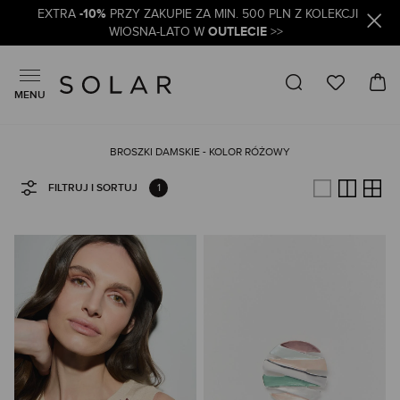
-10%
EXTRA
PRZY ZAKUPIE ZA MIN. 500 PLN Z KOLEKCJI
OUTLECIE
WIOSNA-LATO W
>>
MENU
BROSZKI DAMSKIE - KOLOR RÓŻOWY
1
FILTRUJ I SORTUJ