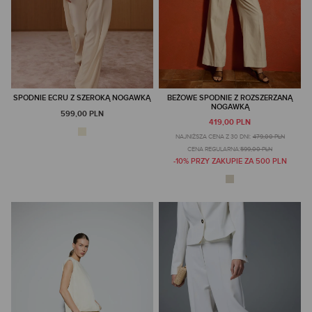
SPODNIE ECRU Z SZEROKĄ NOGAWKĄ
BEŻOWE SPODNIE Z ROZSZERZANĄ
NOGAWKĄ
599,00 PLN
419,00 PLN
NAJNIŻSZA CENA Z 30 DNI:
479,00 PLN
CENA REGULARNA:
599,00 PLN
-10% PRZY ZAKUPIE ZA 500 PLN