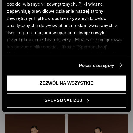
cookie: własnych i zewnętrznych. Pliki własne
zapewniają prawidłowe działanie naszej strony.
Zewnętrznych plików cookie używamy do celów
analitycznych i do wyświetlania reklam związanych z
Twoimi preferencjami w oparciu o Twoje nawyki
przeglądania oraz historię wizyt. Możesz skonfigurować
lub odrzucić pliki cookie, klikając ”Spersonalizuj”.
Możesz również zaakceptować wszystkie pliki cookie,
klikając przycisk „Zezwól na wszystkie”. Więcej
Pokaż szczegóły
BEŻOWE SPODNIE Z PROSTĄ
SPODNIE Z NIEREGULARNYM PRINTEM
informacji znajdziesz w naszej
Polityce Prywatności
.
NOGAWKĄ
199,00 PLN
299,00 PLN
NAJNIŻSZA CENA Z 30 DNI:
224,00 PLN
ZEZWÓL NA WSZYSTKIE
NAJNIŻSZA CENA Z 30 DNI:
319,00 PLN
CENA REGULARNA:
449,00 PLN
CENA REGULARNA:
399,00 PLN
-10% PRZY ZAKUPIE ZA 500 PLN
-10% PRZY ZAKUPIE ZA 500 PLN
TYLKO ONLINE
SPERSONALIZUJ