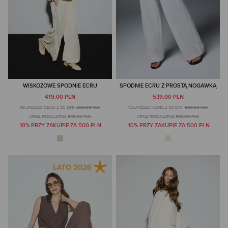
WISKOZOWE SPODNIE ECRU
SPODNIE ECRU Z PROSTĄ NOGAWKĄ
419,00 PLN
539,00 PLN
NAJNIŻSZA CENA Z 30 DNI:
509,00 PLN
NAJNIŻSZA CENA Z 30 DNI:
599,00 PLN
CENA REGULARNA:
599,00 PLN
CENA REGULARNA:
599,00 PLN
-10% PRZY ZAKUPIE ZA 500 PLN
-10% PRZY ZAKUPIE ZA 500 PLN