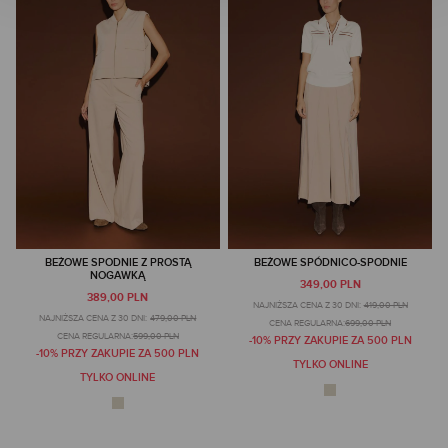
BEŻOWE SPODNIE Z PROSTĄ
BEŻOWE SPÓDNICO-SPODNIE
NOGAWKĄ
349,00 PLN
389,00 PLN
NAJNIŻSZA CENA Z 30 DNI:
419,00 PLN
NAJNIŻSZA CENA Z 30 DNI:
479,00 PLN
CENA REGULARNA:
699,00 PLN
CENA REGULARNA:
599,00 PLN
-10% PRZY ZAKUPIE ZA 500 PLN
-10% PRZY ZAKUPIE ZA 500 PLN
TYLKO ONLINE
TYLKO ONLINE