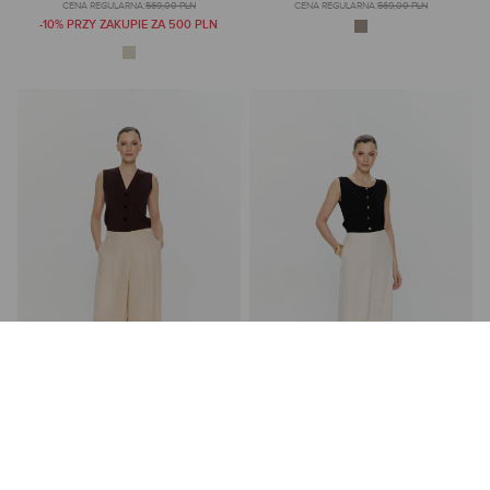
CENA REGULARNA:
569,00 PLN
CENA REGULARNA:
569,00 PLN
-10% PRZY ZAKUPIE ZA 500 PLN
BEŻOWE SPODNIE Z MIESZANKI LNU I
BEŻOWE SPODNIE WIDE LEG Z
CUPRO
WISKOZĄ
385,00 PLN
369,00 PLN