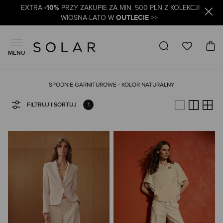
-10%
EXTRA
PRZY ZAKUPIE ZA MIN. 500 PLN Z KOLEKCJI
OUTLECIE
WIOSNA-LATO W
>>
MENU
SPODNIE GARNITUROWE - KOLOR NATURALNY
1
FILTRUJ I SORTUJ