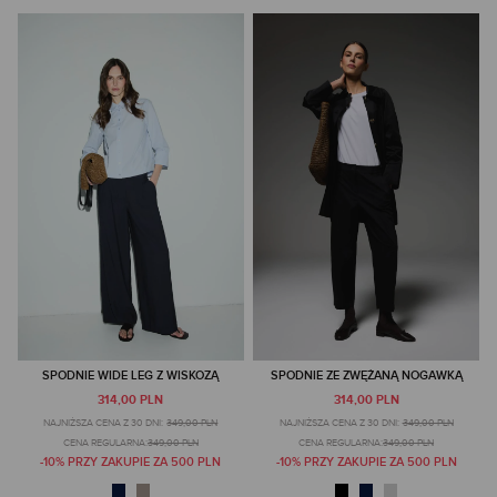
SPODNIE WIDE LEG Z WISKOZĄ
SPODNIE ZE ZWĘŻANĄ NOGAWKĄ
314,00 PLN
314,00 PLN
NAJNIŻSZA CENA Z 30 DNI:
349,00 PLN
NAJNIŻSZA CENA Z 30 DNI:
349,00 PLN
CENA REGULARNA:
349,00 PLN
CENA REGULARNA:
349,00 PLN
-10% PRZY ZAKUPIE ZA 500 PLN
-10% PRZY ZAKUPIE ZA 500 PLN