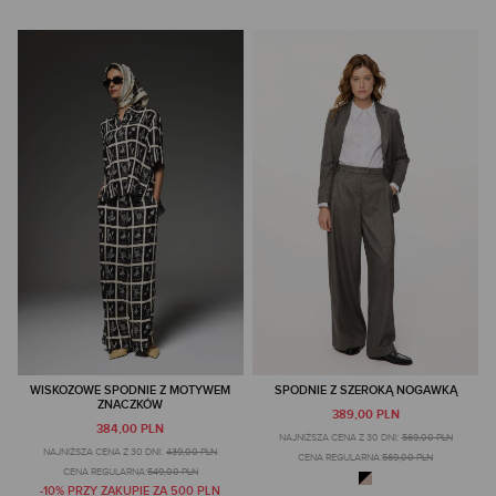
WISKOZOWE SPODNIE Z MOTYWEM
SPODNIE Z SZEROKĄ NOGAWKĄ
ZNACZKÓW
389,00 PLN
384,00 PLN
NAJNIŻSZA CENA Z 30 DNI:
569,00 PLN
NAJNIŻSZA CENA Z 30 DNI:
439,00 PLN
CENA REGULARNA:
569,00 PLN
CENA REGULARNA:
549,00 PLN
-10% PRZY ZAKUPIE ZA 500 PLN