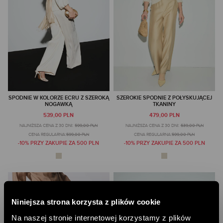
SPODNIE W KOLORZE ECRU Z SZEROKĄ
SZEROKIE SPODNIE Z POŁYSKUJĄCEJ
NOGAWKĄ
TKANINY
539,00 PLN
479,00 PLN
NAJNIŻSZA CENA Z 30 DNI:
599,00 PLN
NAJNIŻSZA CENA Z 30 DNI:
539,00 PLN
CENA REGULARNA:
599,00 PLN
CENA REGULARNA:
599,00 PLN
-10% PRZY ZAKUPIE ZA 500 PLN
-10% PRZY ZAKUPIE ZA 500 PLN
Niniejsza strona korzysta z plików cookie
Na naszej stronie internetowej korzystamy z plików