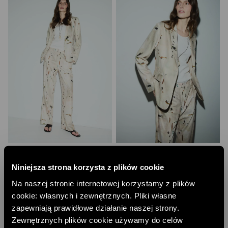
SPODNIE Z NIEREGULARNYM PRINTEM
MARYNARKA Z NIEREGULARNYM
PRINTEM
199,00 PLN
Niniejsza strona korzysta z plików cookie
299,00 PLN
NAJNIŻSZA CENA Z 30 DNI:
224,00 PLN
NAJNIŻSZA CENA Z 30 DNI:
359,00 PLN
CENA REGULARNA:
449,00 PLN
Na naszej stronie internetowej korzystamy z plików
CENA REGULARNA:
599,00 PLN
-10% PRZY ZAKUPIE ZA 500 PLN
cookie: własnych i zewnętrznych. Pliki własne
-10% PRZY ZAKUPIE ZA 500 PLN
TYLKO ONLINE
zapewniają prawidłowe działanie naszej strony.
TYLKO ONLINE
Zewnętrznych plików cookie używamy do celów