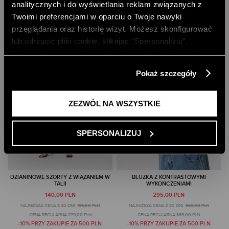
analitycznych i do wyświetlania reklam związanych z
Twoimi preferencjami w oparciu o Twoje nawyki
przeglądania oraz historię wizyt. Możesz skonfigurować
lub odrzucić pliki cookie, klikając ”Spersonalizuj”.
Możesz również zaakceptować wszystkie pliki cookie,
klikając przycisk „Zezwól na wszystkie”. Więcej
Pokaż szczegóły
informacji znajdziesz w naszej
Polityce Prywatności
.
ZEZWÓL NA WSZYSTKIE
SPERSONALIZUJ
DZIANINOWE SZORTY Z WIĄZANIEM W
BLUZKA Z KONTRASTOWYMI
TALII
WYKOŃCZENIAMI
140,00 PLN
295,00 PLN
NAJNIŻSZA CENA Z 30 DNI:
195,00 PLN
NAJNIŻSZA CENA Z 30 DNI:
369,00 PLN
CENA REGULARNA:
279,00 PLN
CENA REGULARNA:
369,00 PLN
-10% PRZY ZAKUPIE ZA 500 PLN
-10% PRZY ZAKUPIE ZA 500 PLN