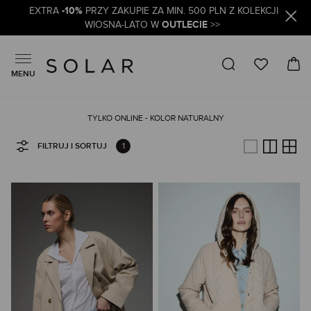
-10%
EXTRA
PRZY ZAKUPIE ZA MIN. 500 PLN Z KOLEKCJI
OUTLECIE
WIOSNA-LATO W
>>
MENU
TYLKO ONLINE - KOLOR NATURALNY
1
FILTRUJ I SORTUJ