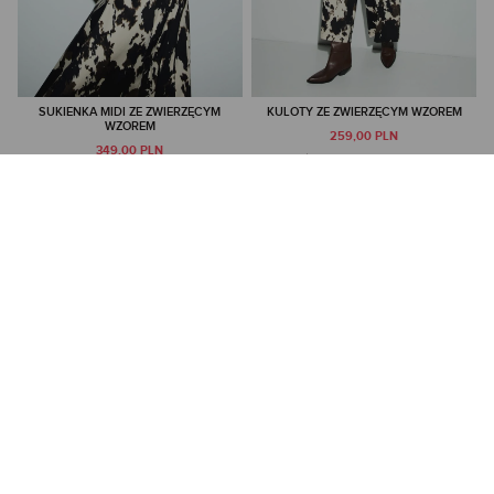
SUKIENKA MIDI ZE ZWIERZĘCYM
KULOTY ZE ZWIERZĘCYM WZOREM
WZOREM
259,00 PLN
349,00 PLN
NAJNIŻSZA CENA Z 30 DNI:
299,00 PLN
NAJNIŻSZA CENA Z 30 DNI:
399,00 PLN
CENA REGULARNA:
399,00 PLN
CENA REGULARNA:
499,00 PLN
-10% PRZY ZAKUPIE ZA 500 PLN
-10% PRZY ZAKUPIE ZA 500 PLN
TYLKO ONLINE
TYLKO ONLINE