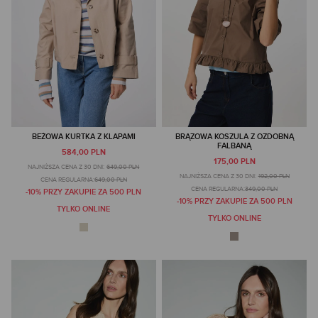
BEŻOWA KURTKA Z KLAPAMI
BRĄZOWA KOSZULA Z OZDOBNĄ
FALBANĄ
584,00 PLN
175,00 PLN
NAJNIŻSZA CENA Z 30 DNI:
649,00 PLN
NAJNIŻSZA CENA Z 30 DNI:
192,00 PLN
CENA REGULARNA:
649,00 PLN
CENA REGULARNA:
349,00 PLN
-10% PRZY ZAKUPIE ZA 500 PLN
-10% PRZY ZAKUPIE ZA 500 PLN
TYLKO ONLINE
TYLKO ONLINE