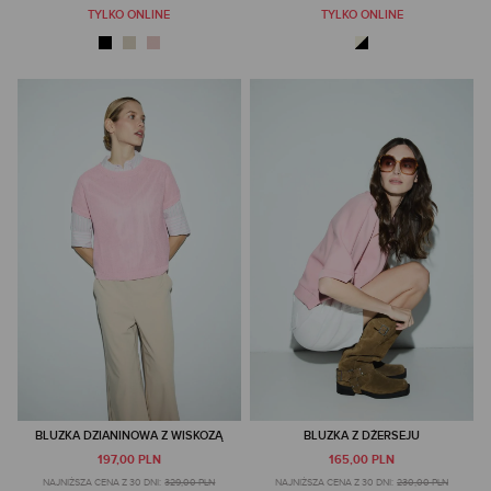
TYLKO ONLINE
TYLKO ONLINE
BLUZKA DZIANINOWA Z WISKOZĄ
BLUZKA Z DŻERSEJU
197,00 PLN
165,00 PLN
NAJNIŻSZA CENA Z 30 DNI:
329,00 PLN
NAJNIŻSZA CENA Z 30 DNI:
230,00 PLN