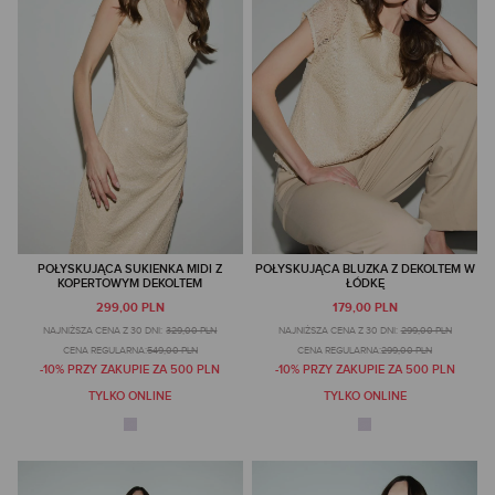
POŁYSKUJĄCA SUKIENKA MIDI Z
POŁYSKUJĄCA BLUZKA Z DEKOLTEM W
KOPERTOWYM DEKOLTEM
ŁÓDKĘ
299,00 PLN
179,00 PLN
NAJNIŻSZA CENA Z 30 DNI:
329,00 PLN
NAJNIŻSZA CENA Z 30 DNI:
299,00 PLN
CENA REGULARNA:
549,00 PLN
CENA REGULARNA:
299,00 PLN
-10% PRZY ZAKUPIE ZA 500 PLN
-10% PRZY ZAKUPIE ZA 500 PLN
TYLKO ONLINE
TYLKO ONLINE