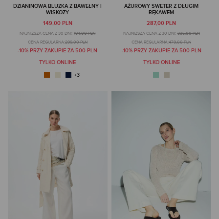
DZIANINOWA BLUZKA Z BAWEŁNY I
AŻUROWY SWETER Z DŁUGIM
WISKOZY
RĘKAWEM
149,00 PLN
287,00 PLN
NAJNIŻSZA CENA Z 30 DNI:
194,00 PLN
NAJNIŻSZA CENA Z 30 DNI:
335,00 PLN
CENA REGULARNA:
299,00 PLN
CENA REGULARNA:
479,00 PLN
-10% PRZY ZAKUPIE ZA 500 PLN
-10% PRZY ZAKUPIE ZA 500 PLN
TYLKO ONLINE
TYLKO ONLINE