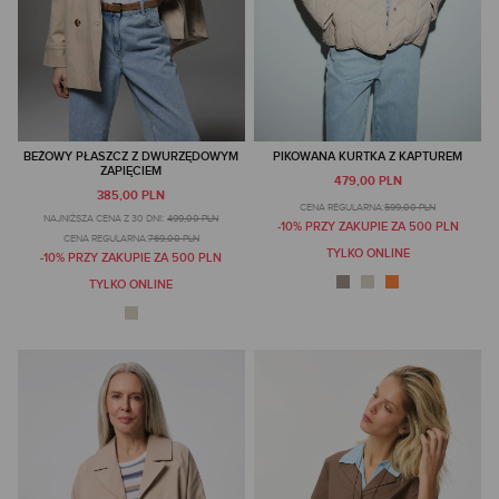
BEŻOWY PŁASZCZ Z DWURZĘDOWYM
PIKOWANA KURTKA Z KAPTUREM
ZAPIĘCIEM
479,00 PLN
385,00 PLN
CENA REGULARNA:
599,00 PLN
NAJNIŻSZA CENA Z 30 DNI:
499,00 PLN
-10% PRZY ZAKUPIE ZA 500 PLN
CENA REGULARNA:
769,00 PLN
TYLKO ONLINE
-10% PRZY ZAKUPIE ZA 500 PLN
TYLKO ONLINE