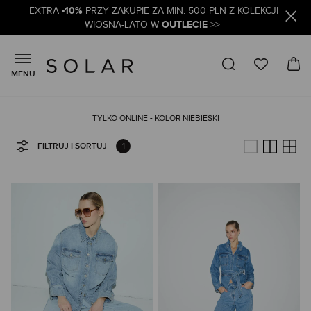
-10%
EXTRA
PRZY ZAKUPIE ZA MIN. 500 PLN Z KOLEKCJI
OUTLECIE
WIOSNA-LATO W
>>
MENU
TYLKO ONLINE - KOLOR NIEBIESKI
1
FILTRUJ I SORTUJ