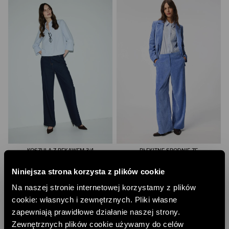
KOSZULA Z RĘKAWEM 3/4
BŁĘKITNE SPODNIE ZE
SZTRUKSOWEGO MATERIAŁU
263,00 PLN
483,00 PLN
Niniejsza strona korzysta z plików cookie
NAJNIŻSZA CENA Z 30 DNI:
296,00 PLN
NAJNIŻSZA CENA Z 30 DNI:
569,00 PLN
CENA REGULARNA:
329,00 PLN
Na naszej stronie internetowej korzystamy z plików
CENA REGULARNA:
569,00 PLN
-10% PRZY ZAKUPIE ZA 500 PLN
-10% PRZY ZAKUPIE ZA 500 PLN
cookie: własnych i zewnętrznych. Pliki własne
TYLKO ONLINE
TYLKO ONLINE
zapewniają prawidłowe działanie naszej strony.
Zewnętrznych plików cookie używamy do celów