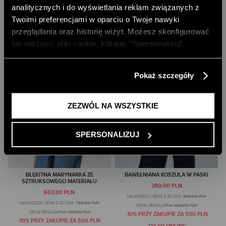
analitycznych i do wyświetlania reklam związanych z
Twoimi preferencjami w oparciu o Twoje nawyki
przeglądania oraz historię wizyt. Możesz skonfigurować
lub odrzucić pliki cookie, klikając ”Spersonalizuj”.
Możesz również zaakceptować wszystkie pliki cookie,
klikając przycisk „Zezwól na wszystkie”. Więcej
Pokaż szczegóły
informacji znajdziesz w naszej
Polityce Prywatności
.
ZEZWÓL NA WSZYSTKIE
SPERSONALIZUJ
BŁĘKITNA MARYNARKA ZE
BAWEŁNIANA KOSZULA W PASKI
SZTRUKSOWEGO MATERIAŁU
399,00 PLN
653,00 PLN
NAJNIŻSZA CENA Z 30 DNI:
449,00 PLN
NAJNIŻSZA CENA Z 30 DNI:
769,00 PLN
CENA REGULARNA:
449,00 PLN
CENA REGULARNA:
769,00 PLN
-10% PRZY ZAKUPIE ZA 500 PLN
-10% PRZY ZAKUPIE ZA 500 PLN