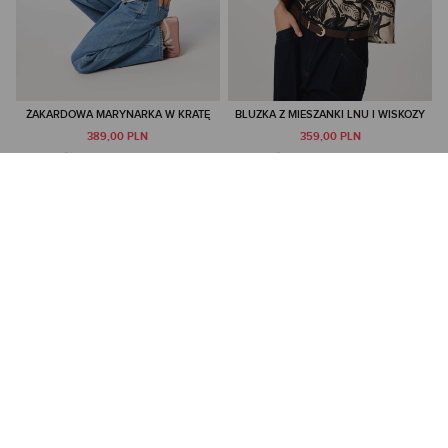
ŻAKARDOWA MARYNARKA W KRATĘ
BLUZKA Z MIESZANKI LNU I WISKOZY
389,00 PLN
359,00 PLN
NAJNIŻSZA CENA Z 30 DNI:
487,00 PLN
NAJNIŻSZA CENA Z 30 DNI:
399,00 PLN
CENA REGULARNA:
649,00 PLN
CENA REGULARNA:
399,00 PLN
-10% PRZY ZAKUPIE ZA 500 PLN
-10% PRZY ZAKUPIE ZA 500 PLN
TYLKO ONLINE
TYLKO ONLINE