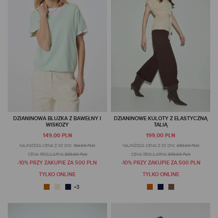
DZIANINOWA BLUZKA Z BAWEŁNY I
DZIANINOWE KULOTY Z ELASTYCZNĄ
WISKOZY
TALIĄ
149,00 PLN
199,00 PLN
NAJNIŻSZA CENA Z 30 DNI:
194,00 PLN
NAJNIŻSZA CENA Z 30 DNI:
239,00 PLN
CENA REGULARNA:
299,00 PLN
CENA REGULARNA:
399,00 PLN
-10% PRZY ZAKUPIE ZA 500 PLN
-10% PRZY ZAKUPIE ZA 500 PLN
TYLKO ONLINE
TYLKO ONLINE