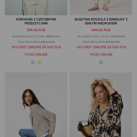
KARDIGAN Z OZDOBNYMI
BŁĘKITNA KOSZULA Z BAWEŁNY Z
PRZESZYCIAMI
BIAŁYM NADRUKIEM
399,00 PLN
449,00 PLN
NAJNIŻSZA CENA Z 30 DNI:
449,00 PLN
NAJNIŻSZA CENA Z 30 DNI:
499,00 PLN
CENA REGULARNA:
449,00 PLN
CENA REGULARNA:
499,00 PLN
-10% PRZY ZAKUPIE ZA 500 PLN
-10% PRZY ZAKUPIE ZA 500 PLN
TYLKO ONLINE
TYLKO ONLINE