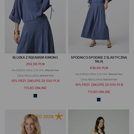
BLUZKA Z RĘKAWEM KIMONO
SPÓDNICO-SPODNIE Z ELASTYCZNĄ
TALIĄ
292,00 PLN
439,00 PLN
NAJNIŻSZA CENA Z 30 DNI:
359,00 PLN
NAJNIŻSZA CENA Z 30 DNI:
549,00 PLN
CENA REGULARNA:
449,00 PLN
CENA REGULARNA:
549,00 PLN
-10% PRZY ZAKUPIE ZA 500 PLN
-10% PRZY ZAKUPIE ZA 500 PLN
TYLKO ONLINE
TYLKO ONLINE