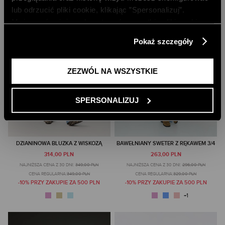
lub odrzucić pliki cookie, klikając ”Spersonalizuj”.
Możesz również zaakceptować wszystkie pliki cookie,
klikając przycisk „Zezwól na wszystkie”. Więcej
Pokaż szczegóły
informacji znajdziesz w naszej
Polityce Prywatności
.
ZEZWÓL NA WSZYSTKIE
SPERSONALIZUJ
DZIANINOWA BLUZKA Z WISKOZĄ
BAWEŁNIANY SWETER Z RĘKAWEM 3/4
314,00 PLN
263,00 PLN
NAJNIŻSZA CENA Z 30 DNI:
349,00 PLN
NAJNIŻSZA CENA Z 30 DNI:
296,00 PLN
CENA REGULARNA:
349,00 PLN
CENA REGULARNA:
329,00 PLN
-10% PRZY ZAKUPIE ZA 500 PLN
-10% PRZY ZAKUPIE ZA 500 PLN