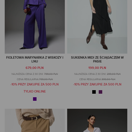
FIOLETOWA MARYNARKA Z WISKOZY I
SUKIENKA MIDI ZE ŚCIĄGACZEM W
LNU
PASIE
679,00 PLN
199,00 PLN
NAJNIŻSZA CENA Z 30 DNI:
799,00 PLN
NAJNIŻSZA CENA Z 30 DNI:
299,00 PLN
CENA REGULARNA:
799,00 PLN
CENA REGULARNA:
399,00 PLN
-10% PRZY ZAKUPIE ZA 500 PLN
-10% PRZY ZAKUPIE ZA 500 PLN
TYLKO ONLINE