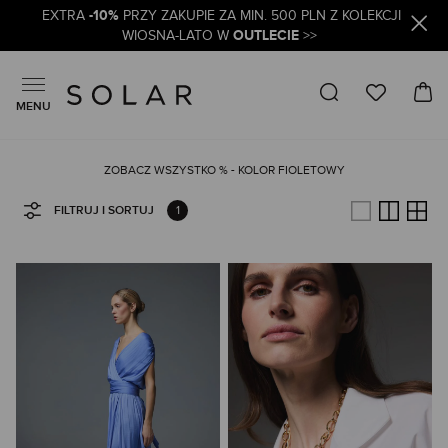
-10%
EXTRA
PRZY ZAKUPIE ZA MIN. 500 PLN Z KOLEKCJI
OUTLECIE
WIOSNA-LATO W
>>
MENU
ZOBACZ WSZYSTKO % - KOLOR FIOLETOWY
1
FILTRUJ I SORTUJ