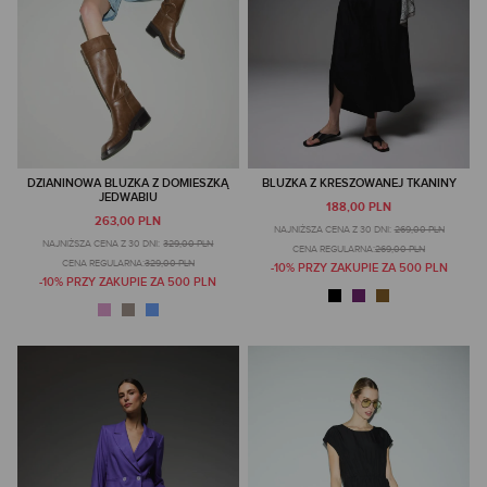
DZIANINOWA BLUZKA Z DOMIESZKĄ
BLUZKA Z KRESZOWANEJ TKANINY
JEDWABIU
188,00 PLN
263,00 PLN
NAJNIŻSZA CENA Z 30 DNI:
269,00 PLN
NAJNIŻSZA CENA Z 30 DNI:
329,00 PLN
CENA REGULARNA:
269,00 PLN
CENA REGULARNA:
329,00 PLN
-10% PRZY ZAKUPIE ZA 500 PLN
-10% PRZY ZAKUPIE ZA 500 PLN