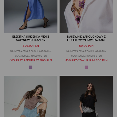
BŁĘKITNA SUKIENKA MIDI Z
NASZYJNIK ŁAŃCUCHOWY Z
SATYNOWEJ TKANINY
FIOLETOWYMI ZAWIESZKAMI
629,00 PLN
50,00 PLN
NAJNIŻSZA CENA Z 30 DNI:
699,00 PLN
NAJNIŻSZA CENA Z 30 DNI:
69,00 PLN
CENA REGULARNA:
699,00 PLN
CENA REGULARNA:
99,00 PLN
-10% PRZY ZAKUPIE ZA 500 PLN
-10% PRZY ZAKUPIE ZA 500 PLN