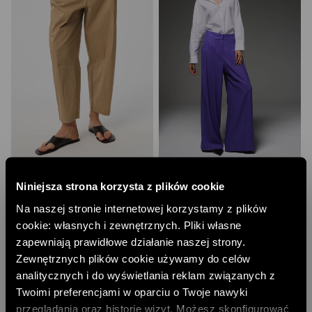
SKÓRZANY PASEK Z ZAOKRĄGLONĄ
FIOLETOWE SPODNIE Z WISKOZY I LNU
KLAMRĄ
Niniejsza strona korzysta z plików cookie
479,00 PLN
239,00 PLN
NAJNIŻSZA CENA Z 30 DNI:
599,00 PLN
Na naszej stronie internetowej korzystamy z plików
NAJNIŻSZA CENA Z 30 DNI:
299,00 PLN
CENA REGULARNA:
599,00 PLN
cookie: własnych i zewnętrznych. Pliki własne
CENA REGULARNA:
299,00 PLN
-10% PRZY ZAKUPIE ZA 500 PLN
-10% PRZY ZAKUPIE ZA 500 PLN
zapewniają prawidłowe działanie naszej strony.
TYLKO ONLINE
Zewnętrznych plików cookie używamy do celów
analitycznych i do wyświetlania reklam związanych z
Twoimi preferencjami w oparciu o Twoje nawyki
przeglądania oraz historię wizyt. Możesz skonfigurować