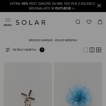
-10%
EXTRA
PRZY ZAKUPIE ZA MIN. 500 PLN Z KOLEKCJI
OUTLECIE
WIOSNA-LATO W
>>
MENU
BROSZKI DAMSKIE - KOLOR NIEBIESKI
1
FILTRUJ I SORTUJ